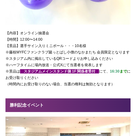
【内容】オンライン抽選会
【時間】12:00〜14:00
【景品】選手サイン入りミニボール・・・10名様
※藤枝MYFCファンクラブ蹴っとばし小僧のなかまたち 会員限定となります
※スタジアム内に掲出しているQRコードよりお申し込みください
※ハーフタイムに場内放送・公式Xにて当選者を発表します
※景品は
スタジアムメインスタンド側 1F 関係者受付
にて、
16
:30
まで
に
お受け取りください
（時間内にお受け取りのない場合、当選の権利は無効となります）
勝利記念イベント