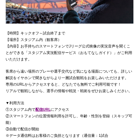
【時間】キックオフ～試合終了まで
【場所】スタジアム内（観客席）
【内容】お手持ちのスマートフォンでJリーグ公式映像の実況音声を聞くこ
とができる「スタジアム実況配信サービス（おもてなしガイド）」がご利用
いただけます。
客席から遠い場所のプレーや選手交代など気になる場面についても、詳しい
解説をイヤホンで聞きながらより一層試合観戦をお楽しみいただけます。
専用のURLからアクセスすると、どなたでも無料でご利用可能です！
リアルで観戦しながら、選手の情報や戦況・戦術をぜひお楽しみください。
▼利用方法
①スタジアム内で
配信URL
にアクセス
②スマートフォンの位置情報利用を許可し、年齢・性別を登録（スキップ可
能）
③自動で配信が開始
※データ通信料はお客様のご負担となります（通信量：1試合