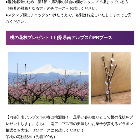
●混雑緩和のため、第1節・第2節の試合の欄がスタンプで埋まっている方
（特典の対象となる方）のみブースへお越しください。
●スタンプ欄にチェックをつけたうえで、名刺はお返しいたしますのでご安
心ください。
桃の花枝プレゼント！山梨県南アルプス市PRブース
【内容】南アルプス市の春は桃源郷！一足早い春の便りとして桃の花枝をプ
レゼントします。さらに、南アルプス市の美味しいお菓子が貰えるガラポン
抽選会も実施。ぜひブースにお越しください！
①桃の花枝配布（先着100名）