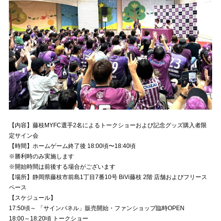
【内容】藤枝MYFC選手2名によるトークショーおよび記念グッズ購入者限
定サイン会
【時間】ホームゲーム終了後 18:00頃〜18:40頃
※勝利時のみ実施します
※開始時間は前後する場合がございます
【場所】静岡県藤枝市前島1丁目7番10号 BiVi藤枝 2階 店舗およびフリース
ペース
【スケジュール】
17:50頃～ 「サインパネル」販売開始・ファンショップ臨時OPEN
18:00～18:20頃 トークショー