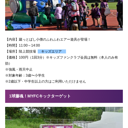
【内容】蹴っとばし小僧のふわふわエアー遊具が登場！
【時間】11:00～14:00
【場所】
陸上競技場
キッズエリア
【価格】100円（1回3分）※キッズファンクラブ会員は無料（本人のみ有
効）
※強風・雨天中止
※対象年齢：3歳〜小学生
※2歳以下・中学生以上の方はご利用いただけません
1球藤魂！MYFCキックターゲット