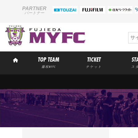
PARTNER
パートナー
TOP TEAM
TICKET
ST
藤枝MYFC
チケット
ス