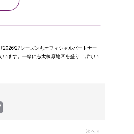
026/27シーズンもオフィシャルパートナー
ています。一緒に志太榛原地区を盛り上げてい
Copy
Link
次へ »