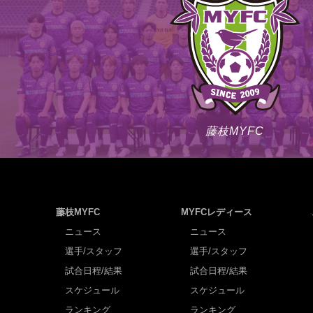
藤枝MYFC
藤枝MYFC
MYFCレディース
ニュース
ニュース
選手/スタッフ
選手/スタッフ
試合日程/結果
試合日程/結果
スケジュール
スケジュール
ランキング
ランキング