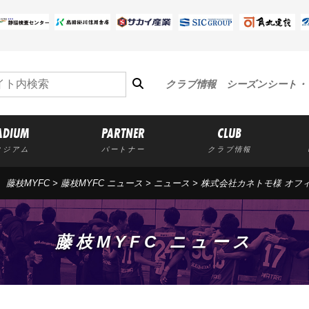
クラブ情報
シーズンシート・
ADIUM
PARTNER
CLUB
タジアム
パートナー
クラブ情報
藤枝MYFC
>
藤枝MYFC ニュース
>
ニュース
> 株式会社カネトモ様 オ
藤枝MYFC ニュース