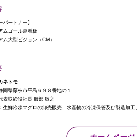
容
ーパートナー】
アムゴール裏看板
アム大型ビジョン（CM）
要
カネトモ
静岡県藤枝市平島６９８番地の１
代表取締役社長 服部 敏之
：生鮮冷凍マグロの卸売販売、水産物の冷凍保管及び製造加工