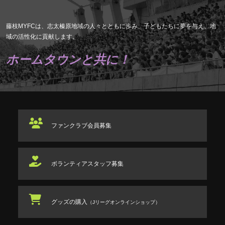
藤枝MYFCは、志太榛原地域の人々とともに歩み、子どもたちに夢を与え、地
域の活性化に貢献します。
ホームタウンと共に！
ファンクラブ
会員募集
ボランティアスタッフ
募集
グッズの購入
（Jリーグオンラインショップ）