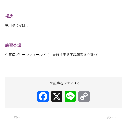
場所
秋田県にかほ市
練習会場
仁賀保グリーンフィールド（にかほ市平沢字馬飼森３０番地）
この記事をシェアする
Facebook
X
Line
Copy
Link
« 前へ
次へ »