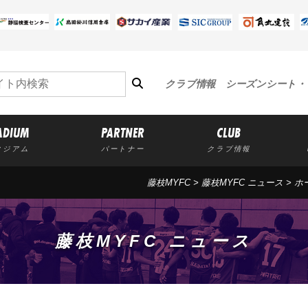
クラブ情報
シーズンシート・
ADIUM
PARTNER
CLUB
タジアム
パートナー
クラブ情報
藤枝MYFC
>
藤枝MYFC ニュース
>
ホ
藤枝MYFC ニュース