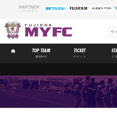
PARTNER
パートナー
TOP TEAM
TICKET
ST
藤枝MYFC
チケット
ス