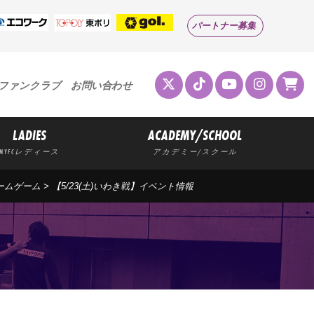
パートナー募集
ファンクラブ
お問い合わせ
LADIES
ACADEMY/SCHOOL
MYFCレディース
アカデミー/スクール
ームゲーム
> 【5/23(土)いわき戦】イベント情報