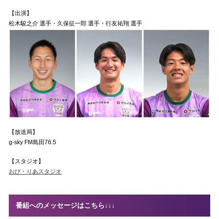
【出演】
松木駿之介 選手・久保征一郎 選手・行友祐翔 選手
【放送局】
g-sky FM島田76.5
【スタジオ】
おび・りあスタジオ
番組へのメッセージはこちら↓↓↓