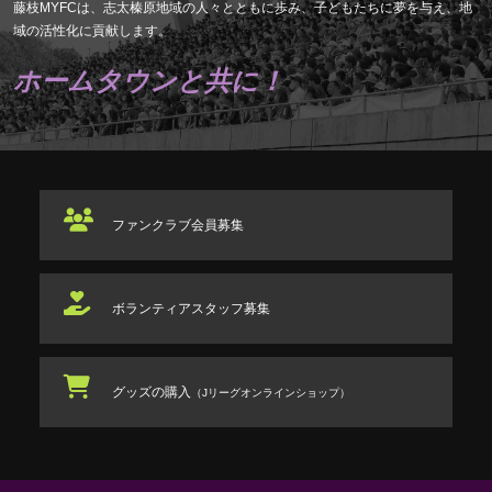
藤枝MYFCは、志太榛原地域の人々とともに歩み、子どもたちに夢を与え、地
域の活性化に貢献します。
ホームタウンと共に！
ファンクラブ
会員募集
ボランティアスタッフ
募集
グッズの購入
（Jリーグオンラインショップ）