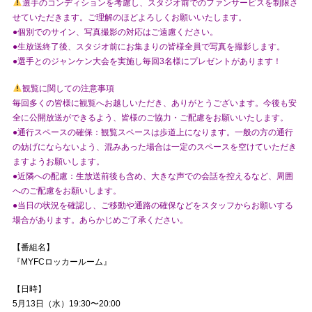
選手のコンディションを考慮し、スタジオ前でのファンサービスを制限さ
せていただきます。ご理解のほどよろしくお願いいたします。
●個別でのサイン、写真撮影の対応はご遠慮ください。
●生放送終了後、スタジオ前にお集まりの皆様全員で写真を撮影します。
●選手とのジャンケン大会を実施し毎回3名様にプレゼントがあります！
観覧に関しての注意事項
毎回多くの皆様に観覧へお越しいただき、ありがとうございます。今後も安
全に公開放送ができるよう、皆様のご協力・ご配慮をお願いいたします。
●通行スペースの確保：観覧スペースは歩道上になります。一般の方の通行
の妨げにならないよう、混みあった場合は一定のスペースを空けていただき
ますようお願いします。
●近隣への配慮：生放送前後も含め、大きな声での会話を控えるなど、周囲
へのご配慮をお願いします。
●当日の状況を確認し、ご移動や通路の確保などをスタッフからお願いする
場合があります。あらかじめご了承ください。
【番組名】
『MYFCロッカールーム』
【日時】
5月13日（水）19:30〜20:00