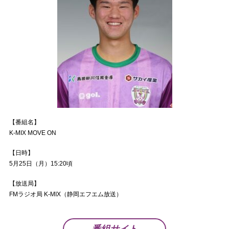
【番組名】
K-MIX MOVE ON
【日時】
5月25日（月）15:20頃
【放送局】
FMラジオ局 K-MIX（静岡エフエム放送）
番組サイト