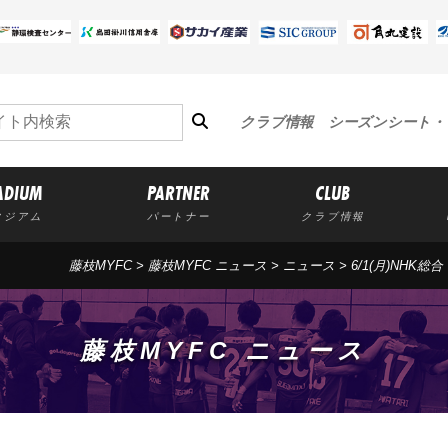
クラブ情報
シーズンシート・
ADIUM
PARTNER
CLUB
タジアム
パートナー
クラブ情報
藤枝MYFC
>
藤枝MYFC ニュース
>
ニュース
> 6/1(月)NH
藤枝MYFC ニュース