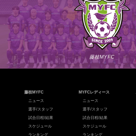
藤枝MYFC
藤枝MYFC
MYFCレディース
ニュース
ニュース
選手/スタッフ
選手/スタッフ
試合日程/結果
試合日程/結果
スケジュール
スケジュール
ランキング
ランキング