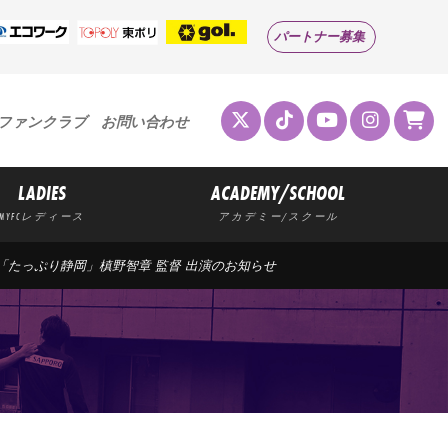
パートナー募集
ファンクラブ
お問い合わせ
LADIES
ACADEMY/SCHOOL
MYFCレディース
アカデミー/スクール
K総合「たっぷり静岡」槙野智章 監督 出演のお知らせ