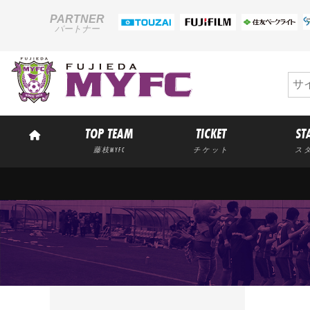
PARTNER
パートナー
TOP TEAM
TICKET
ST
藤枝MYFC
チケット
ス