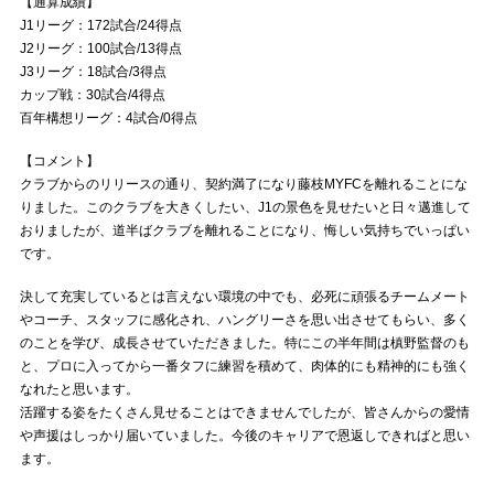
【通算成績】
J1リーグ：172試合/24得点
J2リーグ：100試合/13得点
J3リーグ：18試合/3得点
カップ戦：30試合/4得点
百年構想リーグ：4試合/0得点
【コメント】
クラブからのリリースの通り、契約満了になり藤枝MYFCを離れることにな
りました。このクラブを大きくしたい、J1の景色を見せたいと日々邁進して
おりましたが、道半ばクラブを離れることになり、悔しい気持ちでいっぱい
です。
決して充実しているとは言えない環境の中でも、必死に頑張るチームメート
やコーチ、スタッフに感化され、ハングリーさを思い出させてもらい、多く
のことを学び、成長させていただきました。特にこの半年間は槙野監督のも
と、プロに入ってから一番タフに練習を積めて、肉体的にも精神的にも強く
なれたと思います。
活躍する姿をたくさん見せることはできませんでしたが、皆さんからの愛情
や声援はしっかり届いていました。今後のキャリアで恩返しできればと思い
ます。