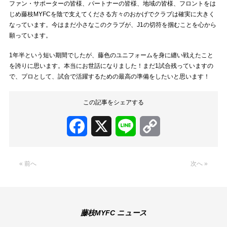
ファン・サポーターの皆様、パートナーの皆様、地域の皆様、フロントをは
じめ藤枝MYFCを陰で支えてくださる方々のおかげでクラブは確実に大きく
なっています。今はまだ小さなこのクラブが、J1の切符を掴むことを心から
願っています。
1年半という短い期間でしたが、藤色のユニフォームを身に纏い戦えたこと
を誇りに思います。本当にお世話になりました！まだ1試合残っていますの
で、プロとして、試合で活躍するための最高の準備をしたいと思います！
この記事をシェアする
Facebook
X
Line
Copy
Link
« 前へ
次へ »
藤枝MYFC ニュース