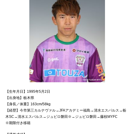
【生年月日】1995年5月2日
【出身地】栃木県
【身長／体重】163cm/58kg
【経歴】今市第三カルナヴァル→JFAアカデミー福島→清水エスパルス→栃
木SC→清水エスパルス→ジュビロ磐田※→ジュビロ磐田→藤枝MYFC
※期限付き移籍