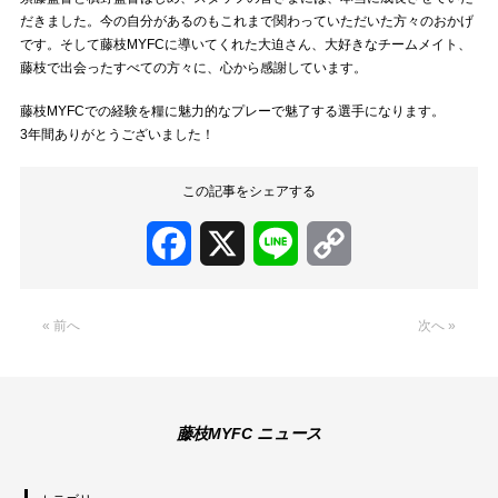
だきました。今の自分があるのもこれまで関わっていただいた方々のおかげ
です。そして藤枝MYFCに導いてくれた大迫さん、大好きなチームメイト、
藤枝で出会ったすべての方々に、心から感謝しています。
藤枝MYFCでの経験を糧に魅力的なプレーで魅了する選手になります。
3年間ありがとうございました！
この記事をシェアする
Facebook
X
Line
Copy
Link
« 前へ
次へ »
藤枝MYFC ニュース