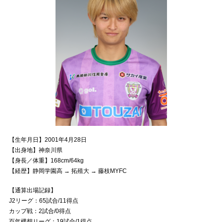
【生年月日】2001年4月28日
【出身地】神奈川県
【身長／体重】168cm/64kg
【経歴】静岡学園高 → 拓殖大 → 藤枝MYFC
【通算出場記録】
J2リーグ：65試合/11得点
カップ戦：2試合/0得点
百年構想リーグ：19試合/1得点