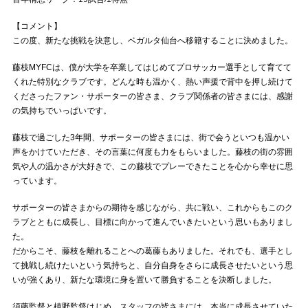
【コメント】
この度、新たな挑戦を決意し、ベガルタ仙台へ移籍することに決めました。
藤枝MYFCは、僕が大学を卒業してはじめてプロサッカー選手として育てて
くれた特別なクラブです。どんな時も温かく、熱い声援で背中を押し続けて
くださったファン・サポーターの皆さま、クラブ関係者の皆さまには、感謝
の気持ちでいっぱいです。
藤枝で過ごした3年間、サポーターの皆さまには、街で会うといつも温かい
声をかけていただき、その言葉に何度も力をもらいました。藤枝の街の雰囲
気や人の温かさが大好きで、この藤枝でプレーできたことを心から幸せに思
っています。
サポーターの皆さまからの期待を感じながら、共に戦い、これからもこのク
ラブとともに成長し、目標に向かって進んでいきたいという思いもありまし
た。
だからこそ、藤枝を離れることへの葛藤もありました。それでも、選手とし
て挑戦し続けたいという気持ちと、自分自身をさらに成長させたいという思
いが強くあり、新たな環境に身を置いて勝負することを決断しました。
須藤監督と槙野監督はじめ、スタッフの皆さまには、本当に成長させていた