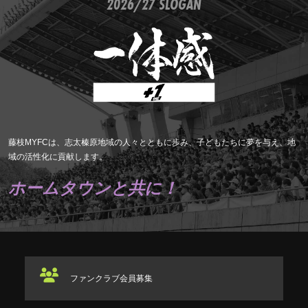
2026/27 SLOGAN
藤枝MYFCは、志太榛原地域の人々とともに歩み、子どもたちに夢を与え、地
域の活性化に貢献します。
ホームタウンと共に！
ファンクラブ
会員募集