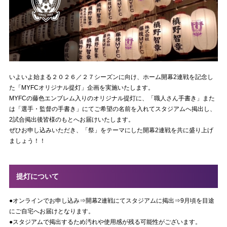
いよいよ始まる２０２６／２７シーズンに向け、ホーム開幕2連戦を記念し
た「MYFCオリジナル提灯」企画を実施いたします。
MYFCの藤色エンブレム入りのオリジナル提灯に、「職人さん手書き」また
は「選手・監督の手書き」にてご希望の名前を入れてスタジアムへ掲出し、
2試合掲出後皆様のもとへお届けいたします。
ぜひお申し込みいただき、「祭」をテーマにした開幕2連戦を共に盛り上げ
ましょう！！
提灯について
●オンラインでお申し込み⇒開幕2連戦にてスタジアムに掲出⇒9月頃を目途
にご自宅へお届けとなります。
●スタジアムで掲出するため汚れや使用感が残る可能性がございます。