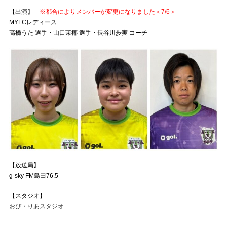
【出演】
※都合によりメンバーが変更になりました＜7/6＞
MYFCレディース
高橋うた 選手・山口茉椰 選手・長谷川歩実 コーチ
【放送局】
g-sky FM島田76.5
【スタジオ】
おび・りあスタジオ