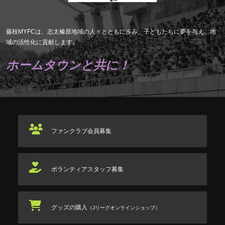
藤枝MYFCは、志太榛原地域の人々とともに歩み、子どもたちに夢を与え、地
域の活性化に貢献します。
ホームタウンと共に！
ファンクラブ
会員募集
ボランティアスタッフ
募集
グッズの購入
（Jリーグオンラインショップ）