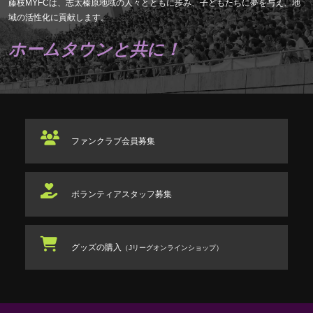
藤枝MYFCは、志太榛原地域の人々とともに歩み、子どもたちに夢を与え、地
域の活性化に貢献します。
ホームタウンと共に！
ファンクラブ
会員募集
ボランティアスタッフ
募集
グッズの購入
（Jリーグオンラインショップ）