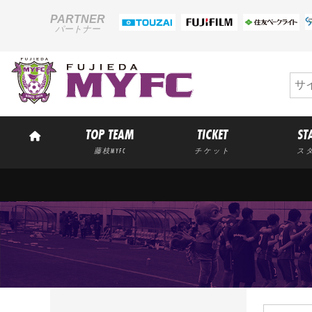
PARTNER
パートナー
TOP TEAM
TICKET
ST
藤枝MYFC
チケット
ス