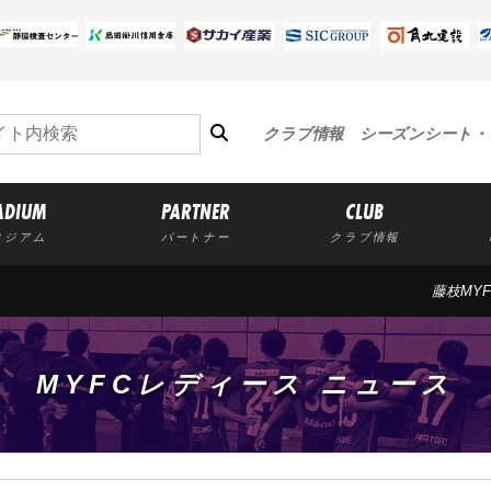
クラブ情報
シーズンシート・
ADIUM
PARTNER
CLUB
タジアム
パートナー
クラブ情報
藤枝MYF
MYFCレディース ニュース