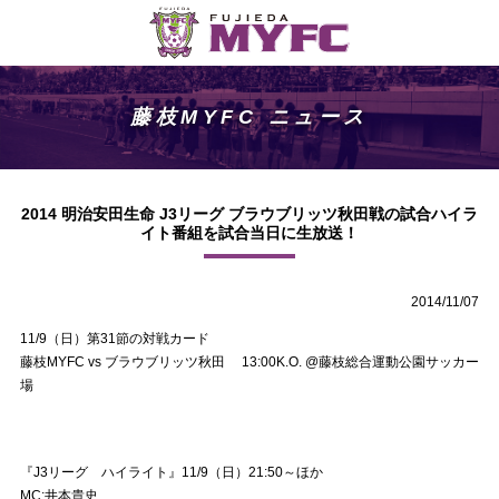
藤枝MYFC ニュース
2014 明治安田生命 J3リーグ ブラウブリッツ秋田戦の試合ハイラ
イト番組を試合当日に生放送！
2014/11/07
11/9（日）第31節の対戦カード
藤枝MYFC vs ブラウブリッツ秋田 13:00K.O. @藤枝総合運動公園サッカー
場
『J3リーグ ハイライト』11/9（日）21:50～ほか
MC:井本貴史