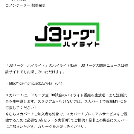
コメンテーター:都並敏史
『J3リーグ ハイライト』のハイライト動画、J3リーグの関連ニュースは特
設サイトでもお楽しみいただけます。
（
http://r.ca-mpr.jp/s/315/?i4a=704
）
スカパー！は、J3リーグ全198試合のハイライト番組を生放送！また注目試
合を生中継します。スタジアムへ行けない方は、スカパー！で藤枝MYFCを
応援してください！
今ならスカパー！ご加入者も対象で、スカパー！プレミアムサービスをご視
聴するために必要な3点セットを実質0円でご提供！是非この機会にスカパー
にご加入いただき、J3リーグをお楽しみください。