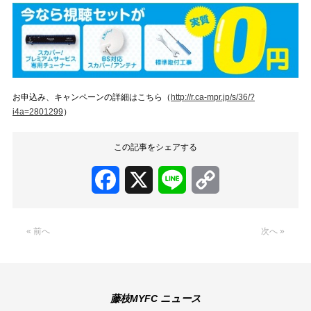
お申込み、キャンペーンの詳細はこちら（
http://r.ca-mpr.jp/s/36/?
i4a=2801299
）
この記事をシェアする
Facebook
X
Line
Copy
Link
« 前へ
次へ »
藤枝MYFC ニュース