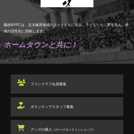
藤枝MYFCは、志太榛原地域の人々とともに歩み、子どもたちに夢を与え、地
域の活性化に貢献します。
ホームタウンと共に！
ファンクラブ
会員募集
ボランティアスタッフ
募集
グッズの購入
（Jリーグオンラインショップ）