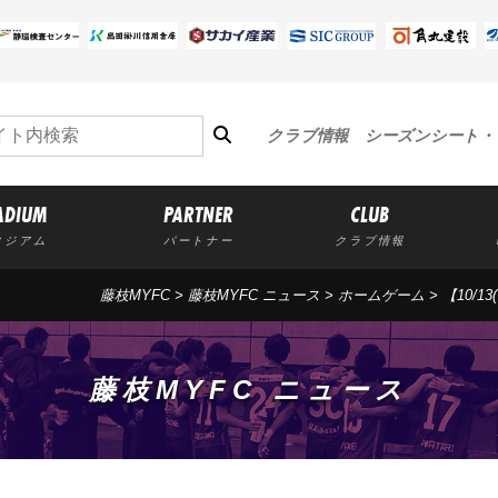
クラブ情報
シーズンシート・
ADIUM
PARTNER
CLUB
タジアム
パートナー
クラブ情報
藤枝MYFC
>
藤枝MYFC ニュース
>
ホームゲーム
> 【10
藤枝MYFC ニュース