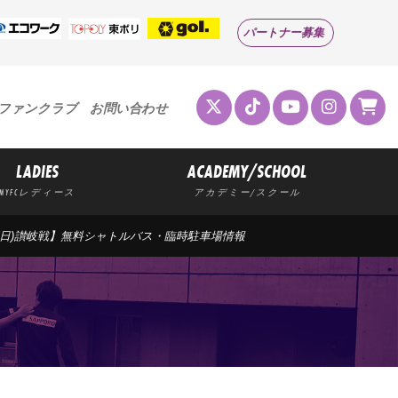
パートナー募集
ファンクラブ
お問い合わせ
LADIES
ACADEMY/SCHOOL
MYFCレディース
アカデミー/スクール
/13(日)讃岐戦】無料シャトルバス・臨時駐車場情報