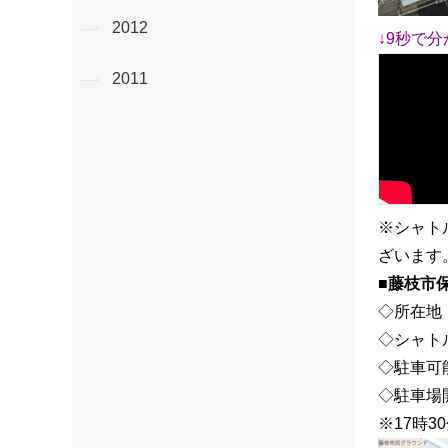
2012
↓9秒で
2011
※シャト
ざいます
■藤枝市
◇所在地：
◇シャト
◇駐車可
◇駐車場開
※17時