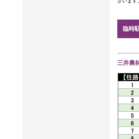
ざいます
臨時
三井農