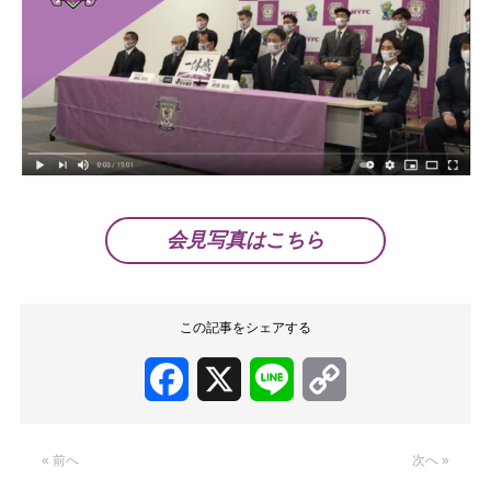
会見写真はこちら
この記事をシェアする
Facebook
X
Line
Copy
Link
« 前へ
次へ »