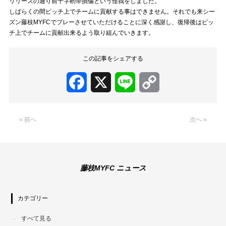
リリースの通り前十字靭帯損傷という怪我をしました。
しばらくの間ピッチ上でチームに貢献する事はできません。それでも来シー
ズン藤枝MYFCでプレーさせていただけることに深く感謝し、復帰後はピッ
チ上でチームに貢献出来るよう取り組んでいきます。
この記事をシェアする
Facebook
X
Line
Copy
Link
« 前へ
次へ »
藤枝MYFC ニュース
カテゴリー
すべて見る