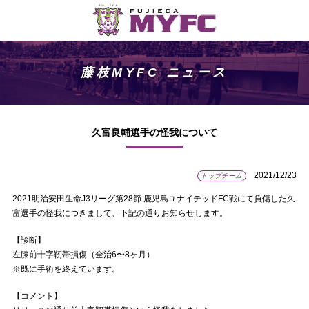
藤枝MYFC ニュース
久富良輔選手の怪我について
2021/12/23
トップチーム
2021明治安田生命J3リーグ第28節 鹿児島ユナイテッドFC戦にて負傷した久
富選手の怪我につきまして、下記の通りお知らせします。
【診断】
左膝前十字靭帯損傷（全治6〜8ヶ月）
※既に手術を終えています。
【コメント】