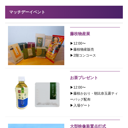
マッチデーイベント
藤枝物産展
▶︎12:00〜
▶︎藤枝物産販売
▶︎2階コンコース
お茶プレゼント
▶︎12:00〜
▶︎藤枝かおり・朝比奈玉露ティ
ーバッグ配布
▶︎入場ゲート
大型映像装置点灯式