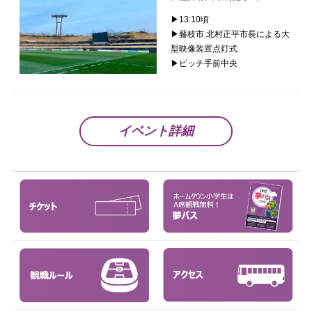
▶︎13:10頃
▶︎藤枝市 北村正平市長による大
型映像装置点灯式
▶︎ピッチ手前中央
イベント詳細