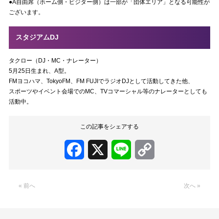
●A自由席（ホーム側・ビジター側）は一部が「団体エリア」となる可能性が
ございます。
スタジアムDJ
タクロー（DJ・MC・ナレーター）
5月25日生まれ、A型。
FMヨコハマ、TokyoFM、FM FUJIでラジオDJとして活動してきた他、
スポーツやイベント会場でのMC、TVコマーシャル等のナレーターとしても
活動中。
この記事をシェアする
Facebook
X
Line
Copy
Link
« 前へ
次へ »