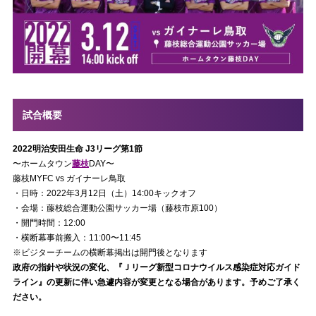
試合概要
2022明治安田生命 J3リーグ第1節
〜ホームタウン
藤枝
DAY〜
藤枝MYFC vs ガイナーレ鳥取
・日時：2022年3月12日（土）14:00キックオフ
・会場：藤枝総合運動公園サッカー場（藤枝市原100）
・開門時間：12:00
・横断幕事前搬入：11:00〜11:45
※ビジターチームの横断幕掲出は開門後となります
政府の指針や状況の変化、『Ｊリーグ新型コロナウイルス感染症対応ガイド
ライン』の更新に伴い急遽内容が変更となる場合があります。予めご了承く
ださい。