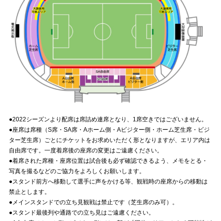
●2022シーズンより配席は席詰め連席となり、1席空きではございません。
●座席は席種（S席・SA席・Aホーム側・Aビジター側・ホーム芝生席・ビジ
ター芝生席）ごとにチケットをお求めいただく形となりますが、エリア内は
自由席です。一度着席後の座席の変更はご遠慮ください。
●着席された席種・座席位置は試合後も必ず確認できるよう、メモをとる・
写真を撮るなどのご協力をよろしくお願いします。
●スタンド前方へ移動して選手に声をかける等、観戦時の座席からの移動は
禁止とします。
●メインスタンドでの立ち見観戦は禁止です（芝生席のみ可）。
●スタンド最後列や通路での立ち見はご遠慮ください。