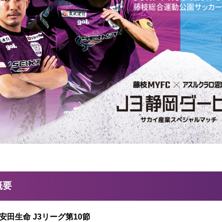
概要
治安田生命 J3リーグ第10節