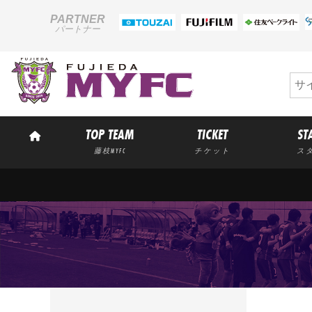
PARTNER
パートナー
TOP TEAM
TICKET
ST
藤枝MYFC
チケット
ス