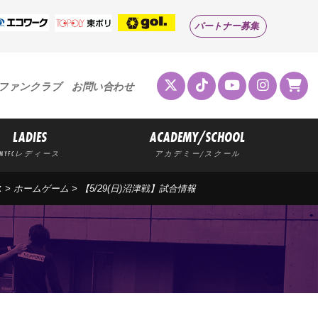
パートナー募集
ファンクラブ
お問い合わせ
LADIES
ACADEMY/SCHOOL
MYFCレディース
アカデミー/スクール
ス
>
ホームゲーム
> 【5/29(日)沼津戦】試合情報