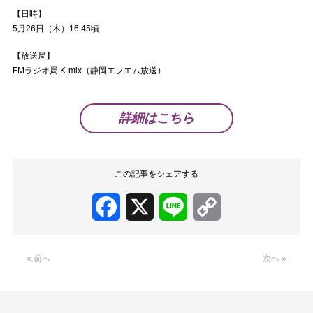
【日時】
5月26日（木）16:45頃
【放送局】
FMラジオ局 K-mix（静岡エフエム放送）
詳細はこちら
この記事をシェアする
Facebook
X
Line
Copy
Link
« 前へ
次へ »