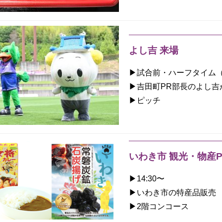
よし吉 来場
▶︎試合前・ハーフタイム
▶︎吉田町PR部長のよし
▶︎ピッチ
いわき市 観光・物産
▶︎14:30〜
▶︎いわき市の特産品販売
▶︎2階コンコース