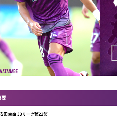
概要
治安田生命 J3リーグ第22節