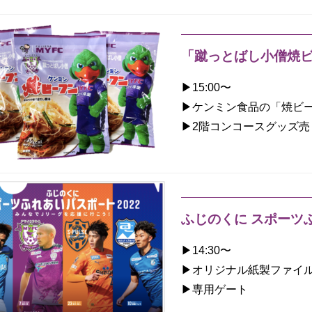
「蹴っとばし小僧焼
▶︎15:00〜
▶︎ケンミン食品の「焼ビ
▶︎2階コンコースグッズ売
ふじのくに スポーツ
▶︎14:30〜
▶︎オリジナル紙製ファイ
▶︎専用ゲート