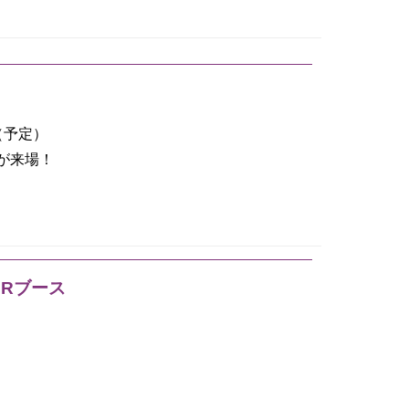
（予定）
吉が来場！
PRブース