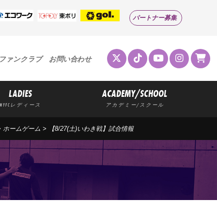
パートナー募集
ファンクラブ
お問い合わせ
LADIES
ACADEMY/SCHOOL
MYFCレディース
アカデミー/スクール
>
ホームゲーム
> 【8/27(土)いわき戦】試合情報