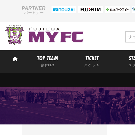
PARTNER
パートナー
TOP TEAM
TICKET
ST
藤枝MYFC
チケット
ス