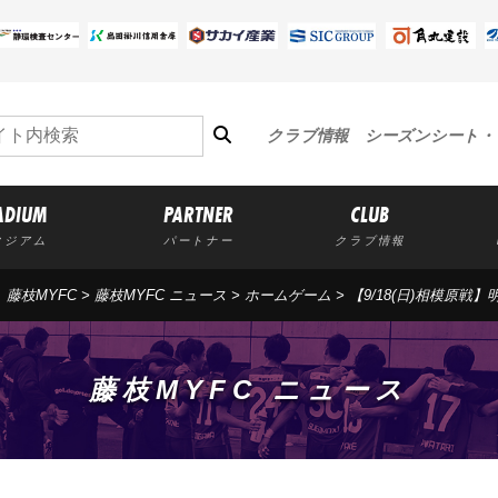
クラブ情報
シーズンシート・
ADIUM
PARTNER
CLUB
タジアム
パートナー
クラブ情報
藤枝MYFC
>
藤枝MYFC ニュース
>
ホームゲーム
> 【9/18(日)相模原
藤枝MYFC ニュース