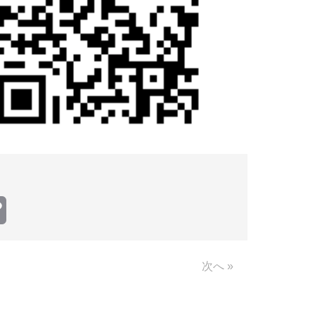
Copy
Link
次へ »