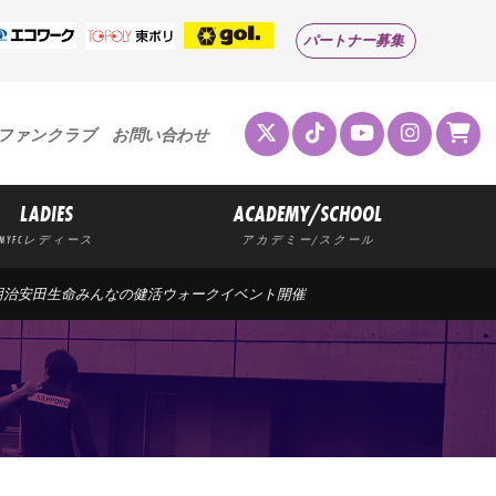
パートナー募集
ファンクラブ
お問い合わせ
LADIES
ACADEMY/SCHOOL
MYFCレディース
アカデミー/スクール
戦】明治安田生命みんなの健活ウォークイベント開催