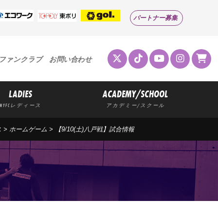
パートナー募集
ファンクラブ
お問い合わせ
LADIES
ACADEMY/SCHOOL
MYFCレディース
アカデミー/スクール
ス
>
ホームゲーム
> 【9/10(土)八戸戦】試合情報