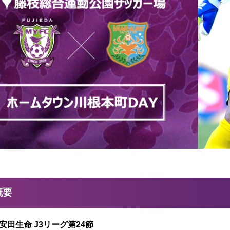
概要
治安田生命 J3リーグ第24節