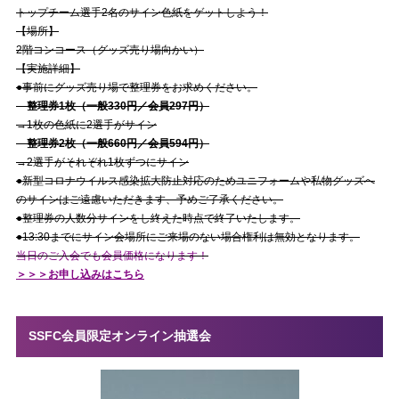
トップチーム選手2名のサイン色紙をゲットしよう！
【場所】
2階コンコース（グッズ売り場向かい）
【実施詳細】
●事前にグッズ売り場で整理券をお求めください。
整理券1枚（一般330円／会員297円）
→1枚の色紙に2選手がサイン
整理券2枚（一般660円／会員594円）
→2選手がそれぞれ1枚ずつにサイン
●新型コロナウイルス感染拡大防止対応のためユニフォームや私物グッズへ
のサインはご遠慮いただきます、予めご了承ください。
●整理券の人数分サインをし終えた時点で終了いたします。
●13:30までにサイン会場所にご来場のない場合権利は無効となります。
当日のご入会でも会員価格になります！
＞＞＞お申し込みはこちら
SSFC会員限定オンライン抽選会