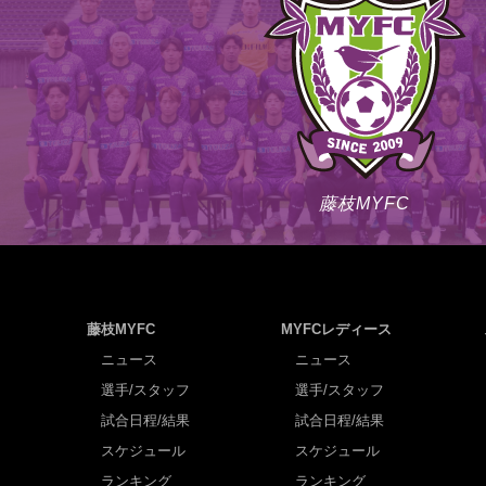
藤枝MYFC
藤枝MYFC
MYFCレディース
ニュース
ニュース
選手/スタッフ
選手/スタッフ
試合日程/結果
試合日程/結果
スケジュール
スケジュール
ランキング
ランキング