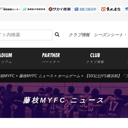
クラブ情報
シーズンシート・
ADIUM
PARTNER
CLUB
タジアム
パートナー
クラブ情報
枝MYFC
>
藤枝MYFC ニュース
>
ホームゲーム
> 【10/1(土)YS横浜
藤枝MYFC ニュース