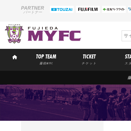
PARTNER
パートナー
TOP TEAM
TICKET
ST
藤枝MYFC
チケット
ス
藤