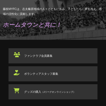
藤枝MYFCは、志太榛原地域の人々とともに歩み、子どもたちに夢を与え、地
域の活性化に貢献します。
ホームタウンと共に！
ファンクラブ
会員募集
ボランティアスタッフ
募集
グッズの購入
（Jリーグオンラインショップ）