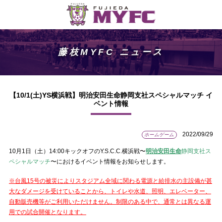
藤枝MYFC ニュース
【10/1(土)YS横浜戦】明治安田生命静岡支社スペシャルマッチ イ
ベント情報
2022/09/29
ホームゲーム
10月1日（土）14:00キックオフのY.S.C.C.横浜戦〜
明治安田生命
静岡支社ス
ペシャルマッチ
〜におけるイベント情報をお知らせします。
※台風15号の被災によりスタジアム全域に関わる電源と給排水の主設備が甚
大なダメージを受けていることから、トイレや水道、照明、エレベーター、
自動販売機等がご利用いただけません。制限のある中で、通常とは異なる運
用での試合開催となります。