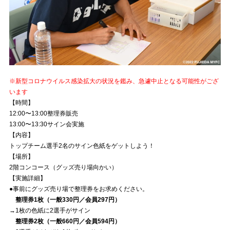
※新型コロナウイルス感染拡大の状況を鑑み、急遽中止となる可能性がござ
います
【時間】
12:00〜13:00整理券販売
13:00〜13:30サイン会実施
【内容】
トップチーム選手2名のサイン色紙をゲットしよう！
【場所】
2階コンコース（グッズ売り場向かい）
【実施詳細】
●事前にグッズ売り場で整理券をお求めください。
整理券1枚（一般330円／会員297円）
→1枚の色紙に2選手がサイン
整理券2枚（一般660円／会員594円）