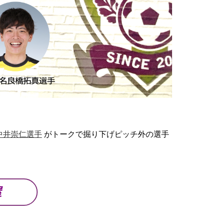
 中井崇仁選手
がトークで掘り下げピッチ外の選手
屋