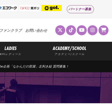
パートナー募集
ファンクラブ
お問い合わせ
LADIES
ACADEMY/SCHOOL
MYFCレディース
アカデミー/スクール
utube企画「なかんだの部屋」左利き組 質問募集！