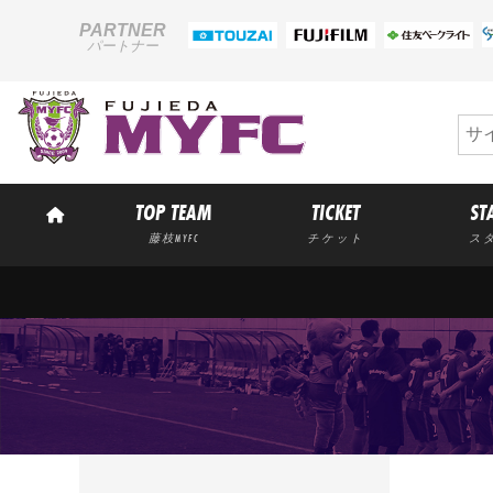
PARTNER
パートナー
TOP TEAM
TICKET
ST
藤枝MYFC
チケット
ス