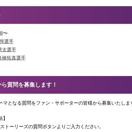
ト
組〜
木惇選手
堀研太選手
名良橋拓真選手
から質問を募集します！
ーマとなる質問をファン・サポーターの皆様から募集いたしま
法】
gramストーリーズの質問ボタンよりご入力ください。