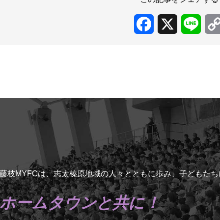
Facebook
X
Line
藤枝MYFCは、志太榛原地域の人々とともに歩み、子どもた
ホームタウンと共に！