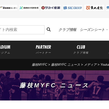
クラブ情報
シーズンシート・
ADIUM
PARTNER
CLUB
タジアム
パートナー
クラブ情報
藤枝MYFC
>
藤枝MYFC ニュース
>
メディア
> Yo
藤枝MYFC ニュース