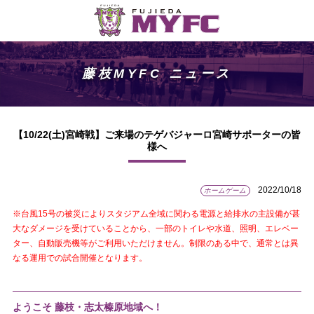
藤枝MYFC ニュース
【10/22(土)宮崎戦】ご来場のテゲバジャーロ宮崎サポーターの皆
様へ
2022/10/18
ホームゲーム
※台風15号の被災によりスタジアム全域に関わる電源と給排水の主設備が甚
大なダメージを受けていることから、一部のトイレや水道、照明、エレベー
ター、自動販売機等がご利用いただけません。制限のある中で、通常とは異
なる運用での試合開催となります。
ようこそ 藤枝・志太榛原地域へ！