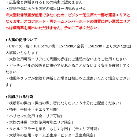
・広告物と判断されるものの掲出は認めません
・誹謗中傷にあたる内容の掲出は一切認めません
※大型映像装置が使用できないため、ビジター芝生席の一部が運営エリアと
なります。スコアボード・両チームメンバーボードの設置に伴い運営エリア
へは横断幕を掲出いただけません、予めご了承ください。
●大旗の使用ついて
・Lサイズ（縦：101.5cm／横：157.5cm／全長：150.5cm）より大きな旗は
大旗扱いとなります
・大旗使用可能エリアにて周囲の皆様にご迷惑のないようご使用ください
・ピッチレベルの関係者に旗や竿があたることがないよう安全を確保してく
ださい
・強風等クラブが危険と判断した場合は掲出をご遠慮いただく場合がござい
ます
●容認される行為
・横断幕の掲出（掲出の際、密にならないよう十分にご配慮ください）
・拍手、手拍子（全エリア可能）
・ハリセンの使用（全エリア可能）
・大旗の使用（大旗使用可能エリア限定）
・タオルマフラーを振る、もしくは回す（全エリア可能）
・太鼓等の使用（ホーム芝生席・ビジター芝生席限定）