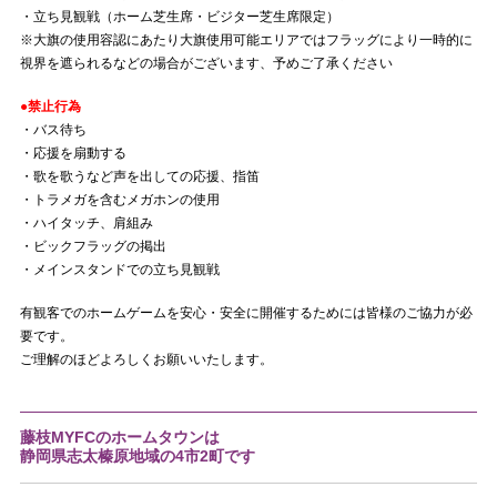
・立ち見観戦（ホーム芝生席・ビジター芝生席限定）
※大旗の使用容認にあたり大旗使用可能エリアではフラッグにより一時的に
視界を遮られるなどの場合がございます、予めご了承ください
●禁止行為
・バス待ち
・応援を扇動する
・歌を歌うなど声を出しての応援、指笛
・トラメガを含むメガホンの使用
・ハイタッチ、肩組み
・ビックフラッグの掲出
・メインスタンドでの立ち見観戦
有観客でのホームゲームを安心・安全に開催するためには皆様のご協力が必
要です。
ご理解のほどよろしくお願いいたします。
藤枝MYFCのホームタウンは
静岡県志太榛原地域の4市2町です