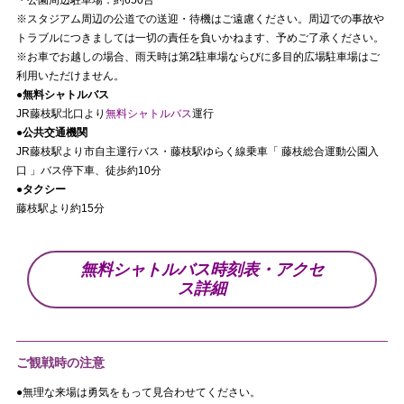
・公園周辺駐車場：約650台
※スタジアム周辺の公道での送迎・待機はご遠慮ください。周辺での事故や
トラブルにつきましては一切の責任を負いかねます、予めご了承ください。
※お車でお越しの場合、雨天時は第2駐車場ならびに多目的広場駐車場はご
利用いただけません。
●無料シャトルバス
JR藤枝駅北口より
無料シャトルバス
運行
●公共交通機関
JR藤枝駅より市自主運行バス・藤枝駅ゆらく線乗車「 藤枝総合運動公園入
口 」バス停下車、徒歩約10分
●タクシー
藤枝駅より約15分
無料シャトルバス時刻表・アクセ
ス詳細
ご観戦時の注意
●無理な来場は勇気をもって見合わせてください。