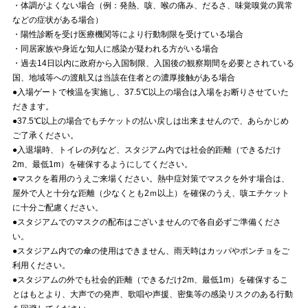
・体調がよくない場合（例：発熱、咳、喉の痛み、だるさ、味覚嗅覚の異常
などの症状がある場合）
・陽性診断を受け医療機関等により行動制限を受けている場合
・同居家族や身近な知人に感染が疑われる方がいる場合
・過去14日以内に政府から入国制限、入国後の観察期間を必要とされている
国、地域等への渡航又は当該在住者との濃厚接触がある場合
●入場ゲートで検温を実施し、37.5℃以上の場合は入場をお断りさせていた
だきます。
●37.5℃以上の場合でもチケットの払い戻しは出来ませんので、あらかじめ
ご了承ください。
●入退場時、トイレの列など、スタジアム内では社会的距離（できるだけ
2m、最低1m）を確保するようにしてください。
●マスクを着用のうえご来場ください。熱中症対策でマスクを外す場合は、
屋外で人と十分な距離（少なくとも2ｍ以上）を確保のうえ、咳エチケット
に十分ご配慮ください。
●スタジアムでのマスクの配布はございませんので各自必ずご準備くださ
い。
●スタジアム内での傘の使用はできません、雨天時はカッパやポンチョをご
利用ください。
●スタジアムの外でも社会的距離（できるだけ2m、最低1m）を確保するこ
とはもとより、大声での発声、歌唱や声援、密集等の感染リスクのある行動