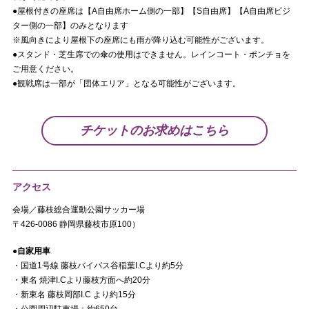
●屋根付きの座席は【A自由席ホーム側の一部】【S自由席】【A自由席ビジ
ター側の一部】のみとなります
※風向きにより屋根下の座席にも雨が降り込む可能性がございます。
●スタンド・芝生席での傘の使用はできません。レインコート・ポンチョを
ご用意ください。
●観戦席は一部が「団体エリア」となる可能性がございます。
チケットのお求めはこちら
アクセス
会場／藤枝総合運動公園サッカー場
〒426-0086 静岡県藤枝市原100）
●自家用車
・国道1号線 藤枝バイパス谷稲葉I.Cより約5分
・東名 焼津I.Cより藤枝方面へ約20分
・新東名 藤枝岡部I.C より約15分