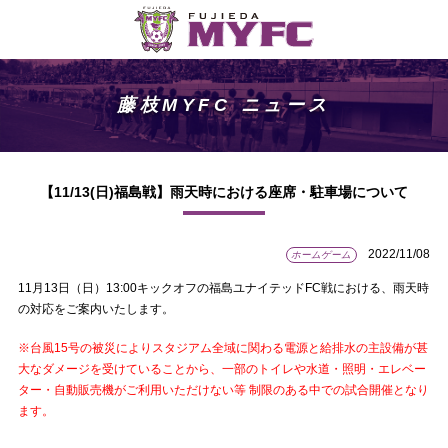
藤枝MYFC ニュース
【11/13(日)福島戦】雨天時における座席・駐車場について
2022/11/08
ホームゲーム
11月13日（日）13:00キックオフの福島ユナイテッドFC戦における、雨天時
の対応をご案内いたします。
※台風15号の被災によりスタジアム全域に関わる電源と給排水の主設備が甚
大なダメージを受けていることから、一部のトイレや水道・照明・エレベー
ター・自動販売機がご利用いただけない等 制限のある中での試合開催となり
ます。