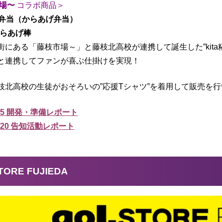
場〜
コラボ商品＞
援弁当（からあげ弁当）
糀からあげ棒
街にある「藤枝市場～」と藤枝北高校が連携して誕生した”kit
と連携してファンが喜ぶ仕掛けを実現！
枝北高校の生徒がおそろいの”応援Tシャツ”を着用して販売を
15 開発・準備レポート
/20 告知活動レポート
STORE FUJIEDA