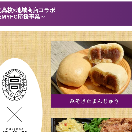
北高校×地域商店コラボ
枝MYFC応援事業～