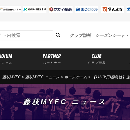
クラブ情報
シーズンシート・
ADIUM
PARTNER
CLUB
タジアム
パートナー
クラブ情報
藤枝MYFC
>
藤枝MYFC ニュース
>
ホームゲーム
> 【11/13(日)福島
藤枝MYFC ニュース