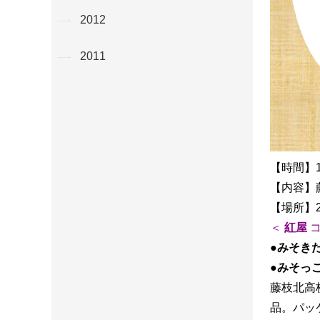
2012
2011
【時間】1
【内容】
【場所】
＜
紅屋
コ
●みそき
●みそっ
藤枝北高
品。パッ