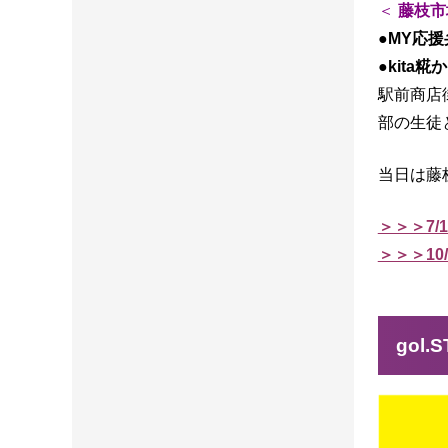
＜
藤枝市
●MY応
●kita
駅前商店
部の生徒
当日は藤
＞＞＞7/
＞＞＞10
gol.