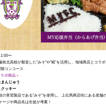
1:00〜
藤枝北高校が製造した”みそ”や”糀”を活用し、地域商店とコラ
2階コンコース
ラボ商品＞
たまんじゅう
こクッキー
校の実習製品である”みそ”を使用し、上伝馬商店街にある老舗
ケージや商品名は生徒が考案！