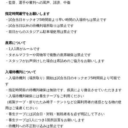
・監督、選手や審判への罵声、誹謗、中傷
指定時間厳守をお願いします
・試合当日キックオフ5時間前より早い時間の入場待ちは禁止です
・試合当日以外の待機列場所取りは禁止です
・前日からのスタジアム駐車場使用は禁止です
座席について
・1人1席がルールです
・タオルマフラーや荷物等で複数の座席確保は禁止です
・スタッフがお声掛けした場合は席詰めのご協力をお願いします
入場待機列について
・入場待機列（場所取り）開始は試合当日のキックオフ5時間前より可能で
す
・指定時間前の待機列確保は無効です、係員により撤去させていただきます
・入場待機列確保には養生テープをご利用ください
（紙製テープ・折りたたみ椅子・テントなど公園利用者の迷惑となる物の使
用はご遠慮ください）
・養生テープには試合日・対戦・観戦者名を必ず明記して下さい
・養生テープは1人につき1箇所設置をお願いします
・待機列への不正割り込みは禁止です