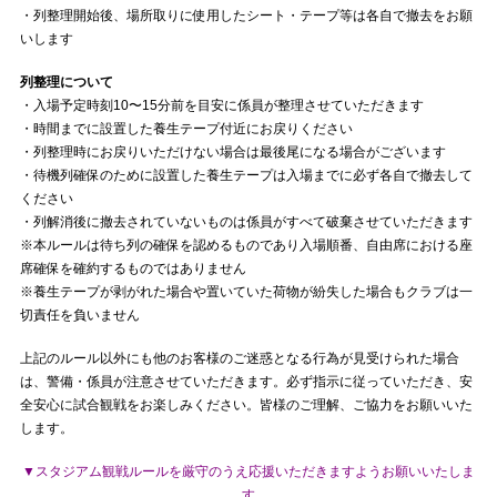
・列整理開始後、場所取りに使用したシート・テープ等は各自で撤去をお願
いします
列整理について
・入場予定時刻10〜15分前を目安に係員が整理させていただきます
・時間までに設置した養生テープ付近にお戻りください
・列整理時にお戻りいただけない場合は最後尾になる場合がございます
・待機列確保のために設置した養生テープは入場までに必ず各自で撤去して
ください
・列解消後に撤去されていないものは係員がすべて破棄させていただきます
※本ルールは待ち列の確保を認めるものであり入場順番、自由席における座
席確保を確約するものではありません
※養生テープが剥がれた場合や置いていた荷物が紛失した場合もクラブは一
切責任を負いません
上記のルール以外にも他のお客様のご迷惑となる行為が見受けられた場合
は、警備・係員が注意させていただきます。必ず指示に従っていただき、安
全安心に試合観戦をお楽しみください。皆様のご理解、ご協力をお願いいた
します。
▼スタジアム観戦ルールを厳守のうえ応援いただきますようお願いいたしま
す