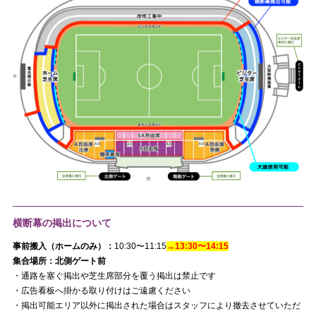
横断幕の掲出について
事前搬入（ホームのみ）：
10:30〜11:15
→13:30〜14:15
集合場所：北側ゲート前
・通路を塞ぐ掲出や芝生席部分を覆う掲出は禁止です
・広告看板へ掛かる取り付けはご遠慮ください
・掲出可能エリア以外に掲出された場合はスタッフにより撤去させていただ