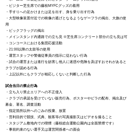
・ビジター芝生席での藤枝MYFCグッズの着用
・手すりへの足かけまたは足を出す、身を乗り出す行為
・大型映像装置付近での映像の遮げとなるようなゲーフラの掲出、大旗の使
用
・ビックフラッグの掲出
・メインスタンド内通路での立ち見 ※芝生席コンクリート部分の立ち見は可
・コンコースにおける集団応援活動
・21:00以降の太鼓等の使用
・運営スタッフや警備従事員の指示に従わない行為
・試合の運営または進行を妨害し他人に迷惑や危険を及ぼすおそれがあると
クラブが認める行為
・上記以外にもクラブが相応しくないと判断した行為
試合当日の禁止行為
・立ち入り禁止エリアへの不正侵入
・クラブの承認を受けていない販売行為、ポスターやビラの配布、掲出及び
募金、署名、調査活動
・指定箇所以外へのごみの投棄、放置
・営利目的で競技、式典、観客等の写真撮影又はビデオを撮ること
・スタジアム敷地内での喫煙（藤枝総合運動公園内は全面禁煙です）
・事前約束のない選手又は運営関係者への面会