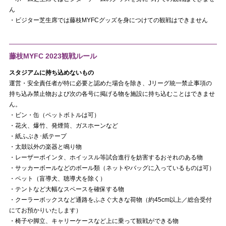
ん
・ビジター芝生席では藤枝MYFCグッズを身につけての観戦はできません
藤枝MYFC 2023観戦ルール
スタジアムに持ち込めないもの
運営・安全責任者が特に必要と認めた場合を除き、Jリーグ統一禁止事項の
持ち込み禁止物および次の各号に掲げる物を施設に持ち込むことはできませ
ん。
・ビン・缶（ペットボトルは可）
・花火、爆竹、発煙筒、ガスホーンなど
・紙ふぶき･紙テープ
・太鼓以外の楽器と鳴り物
・レーザーポインタ、ホイッスル等試合進行を妨害するおそれのある物
・サッカーボールなどのボール類（ネットやバッグに入っているものは可）
・ペット（盲導犬、聴導犬を除く）
・テントなど大幅なスペースを確保する物
・クーラーボックスなど通路をふさぐ大きな荷物（約45cm以上／総合受付
にてお預かりいたします）
・椅子や脚立、キャリーケースなど上に乗って観戦ができる物