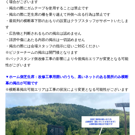
く場合がございます
・掲出の際にガムテープを使用することは禁止です
・掲出の際に芝生席の柵を乗り越えて外側へ出る行為は禁止です
・最前列の横断幕下部のおもりの設置はクラブスタッフがサポートいたしま
す
・広告物と判断されるものの掲出は認めません
・誹謗中傷にあたる内容の掲出は一切認めません
・掲出の際には会場スタッフの指示に従いご対応ください
※ビジターチームの掲出は開門後となります
※バックスタンド側改修工事の影響により今後掲出エリアが変更となる可能
性がございます
▼ホーム側芝生席：改修工事用囲いのうち、黒いネットのある箇所のみ横断
幕の掲出が可能です
※横断幕掲出可能エリアは工事の状況により変更となる可能性がございます