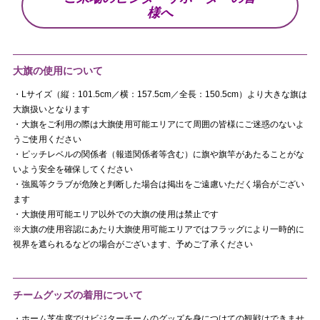
様へ
大旗の使用について
・Lサイズ（縦：101.5cm／横：157.5cm／全長：150.5cm）より大きな旗は
大旗扱いとなります
・大旗をご利用の際は大旗使用可能エリアにて周囲の皆様にご迷惑のないよ
うご使用ください
・ピッチレベルの関係者（報道関係者等含む）に旗や旗竿があたることがな
いよう安全を確保してください
・強風等クラブが危険と判断した場合は掲出をご遠慮いただく場合がござい
ます
・大旗使用可能エリア以外での大旗の使用は禁止です
※大旗の使用容認にあたり大旗使用可能エリアではフラッグにより一時的に
視界を遮られるなどの場合がございます、予めご了承ください
チームグッズの着用について
・ホーム芝生席ではビジターチームのグッズを身につけての観戦はできませ