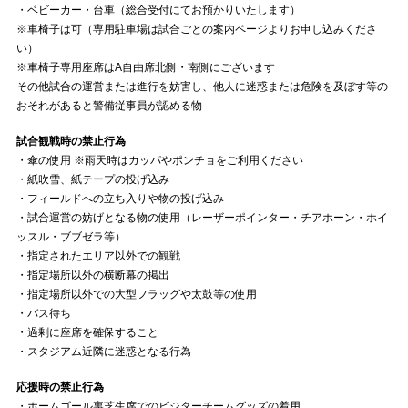
・ベビーカー・台車（総合受付にてお預かりいたします）
※車椅子は可（専用駐車場は試合ごとの案内ページよりお申し込みくださ
い）
※車椅子専用座席はA自由席北側・南側にございます
その他試合の運営または進行を妨害し、他人に迷惑または危険を及ぼす等の
おそれがあると警備従事員が認める物
試合観戦時の禁止行為
・傘の使用 ※雨天時はカッパやポンチョをご利用ください
・紙吹雪、紙テープの投げ込み
・フィールドへの立ち入りや物の投げ込み
・試合運営の妨げとなる物の使用（レーザーポインター・チアホーン・ホイ
ッスル・ブブゼラ等）
・指定されたエリア以外での観戦
・指定場所以外の横断幕の掲出
・指定場所以外での大型フラッグや太鼓等の使用
・バス待ち
・過剰に座席を確保すること
・スタジアム近隣に迷惑となる行為
応援時の禁止行為
・ホームゴール裏芝生席でのビジターチームグッズの着用