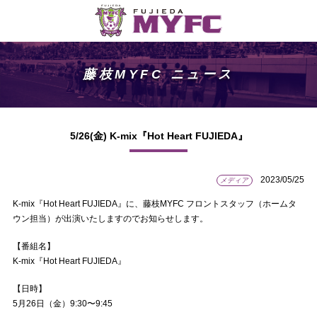
藤枝MYFC ニュース
5/26(金) K-mix『Hot Heart FUJIEDA』
2023/05/25
メディア
K-mix『Hot Heart FUJIEDA』に、藤枝MYFC フロントスタッフ（ホームタ
ウン担当）が出演いたしますのでお知らせします。
【番組名】
K-mix『Hot Heart FUJIEDA』
【日時】
5月26日（金）9:30〜9:45