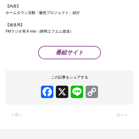
【内容】
ホームタウン活動「藤色プロジェクト」紹介
【放送局】
FMラジオ局 K-mix（静岡エフエム放送）
番組サイト
この記事をシェアする
Facebook
X
Line
Copy
Link
« 前へ
次へ »