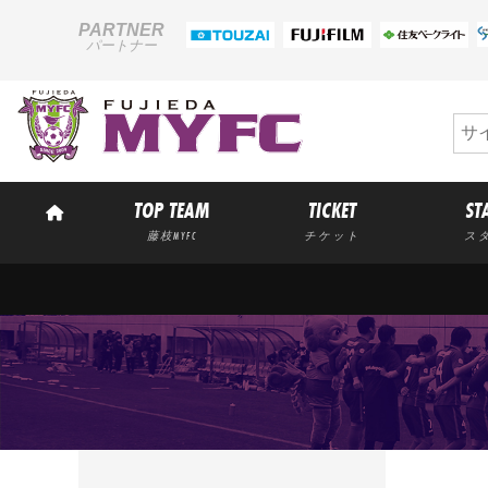
PARTNER
パートナー
TOP TEAM
TICKET
ST
藤枝MYFC
チケット
ス