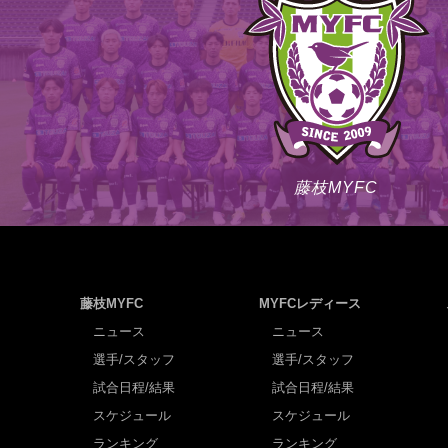
藤枝MYFC
藤枝MYFC
MYFCレディース
ニュース
ニュース
選手/スタッフ
選手/スタッフ
試合日程/結果
試合日程/結果
スケジュール
スケジュール
ランキング
ランキング