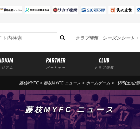
クラブ情報
シーズンシート・
ADIUM
PARTNER
CLUB
タジアム
パートナー
クラブ情報
藤枝MYFC
>
藤枝MYFC ニュース
>
ホームゲーム
> 【8/5(土
藤枝MYFC ニュース