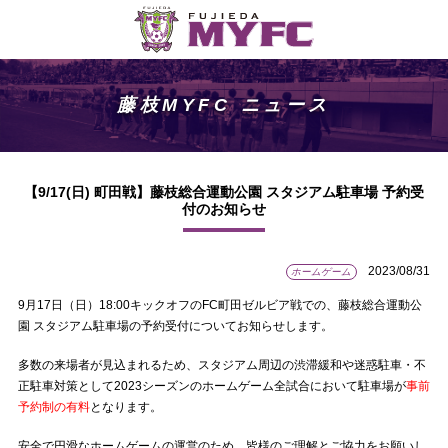
藤枝MYFC ニュース
【9/17(日) 町田戦】藤枝総合運動公園 スタジアム駐車場 予約受
付のお知らせ
2023/08/31
ホームゲーム
9月17日（日）18:00キックオフのFC町田ゼルビア戦での、藤枝総合運動公
園 スタジアム駐車場の予約受付についてお知らせします。
多数の来場者が見込まれるため、スタジアム周辺の渋滞緩和や迷惑駐車・不
正駐車対策として2023シーズンのホームゲーム全試合において駐車場が
事前
予約制の有料
となります。
安全で円滑なホームゲームの運営のため、皆様のご理解とご協力をお願いし