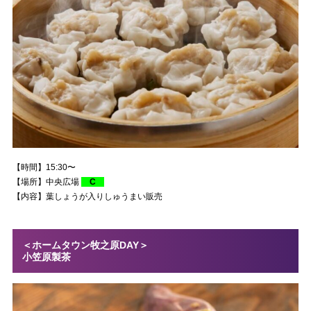
【時間】15:30〜
【場所】中央広場
C
【内容】葉しょうが入りしゅうまい販売
＜ホームタウン牧之原DAY＞
小笠原製茶