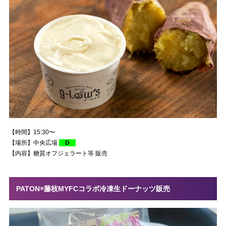
【時間】15:30〜
【場所】中央広場
D
【内容】糖質オフジェラート等 販売
PATON×藤枝MYFCコラボ冷凍生ドーナッツ販売