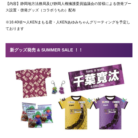
【内容】静岡地方法務局及び静岡人権擁護委員協議会の皆様による啓発ブー
ス設置・啓発グッズ（コラボうちわ）配布
※16:40頃〜人
KEN
まもる君・人
KEN
あゆみちゃんグリーティングを予定し
ております
新グッズ発売 & SUMMER SALE ！！