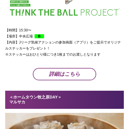
【時間】15:30〜
【場所】中央広場
B
【内容】Jリーグ気候アクションの参加画面（アプリ）をご提示でオリジナ
ルステッカーをプレゼント！
※ステッカーはおひとり様につき
1
枚までのお渡しとなります
詳細はこちら
＜ホームタウン牧之原DAY＞
マルサカ