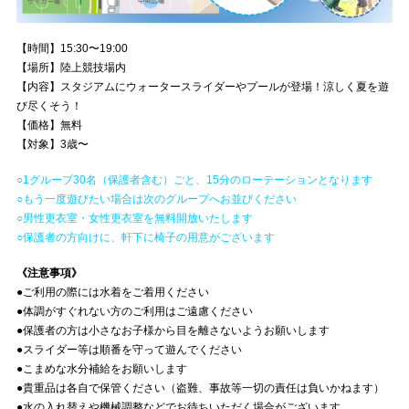
【時間】15:30〜19:00
【場所】陸上競技場内
【内容】スタジアムにウォータースライダーやプールが登場！涼しく夏を遊
び尽くそう！
【価格】無料
【対象】3歳〜
○1グループ30名（保護者含む）ごと、15分のローテーションとなります
○もう一度遊びたい場合は次のグループへお並びください
○男性更衣室・女性更衣室を無料開放いたします
○保護者の方向けに、軒下に椅子の用意がございます
《注意事項》
●ご利用の際には水着をご着用ください
●体調がすぐれない方のご利用はご遠慮ください
●保護者の方は小さなお子様から目を離さないようお願いします
●スライダー等は順番を守って遊んでください
●こまめな水分補給をお願いします
●貴重品は各自で保管ください（盗難、事故等一切の責任は負いかねます）
●水の入れ替えや機械調整などでお待ちいただく場合がございます