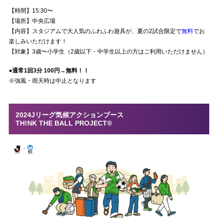
【時間】15:30〜
【場所】中央広場
【内容】スタジアムで大人気のふわふわ遊具が、夏の2試合限定で
無料
でお
楽しみいただけます！
【対象】3歳〜小学生（
2
歳以下・中学生以上の方はご利用いただけません）
●通常1回3分 100円→無料！！
※強風・雨天時は中止となります
2024Jリーグ
気候アクションブース
TH!NK THE BALL PROJECT®