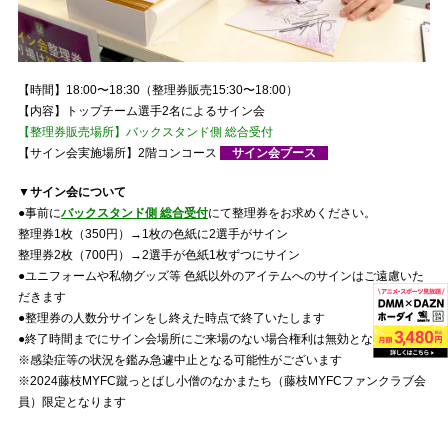
【時間】18:00〜18:30（整理券販売15:30〜18:00）
【内容】トップチーム選手2名によるサイン会
【整理券販売場所】バックスタンド側 総合受付
【サイン会実施場所】2階コンコース
サイン会ブース
▼サイン会について
●事前に
バックスタンド側 総合受付
にて整理券をお求めください。
整理券1枚（350円）→1枚の色紙に2選手がサイン
整理券2枚（700円）→2選手が色紙1枚ずつにサイン
●ユニフォームや私物グッズ等 色紙以外のアイテムへのサインはご遠慮いた
だきます
●整理券の人数分サインをし終えた時点で終了いたします
●終了時間までにサイン会場所にご来場のない場合権利は無効となります
※感染症等の状況を鑑み急遽中止となる可能性がございます
※2024藤枝MYFC蹴っとばし小僧のなかまたち（藤枝MYFCファンクラブ会
員）限定となります