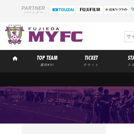
PARTNER
パートナー
TOP TEAM
TICKET
ST
藤枝MYFC
チケット
ス