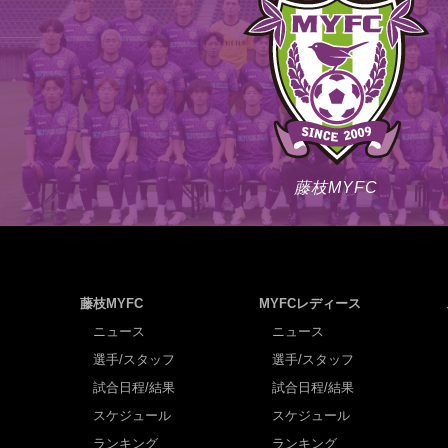
藤枝MYFC
藤枝MYFC
MYFCレディース
ニュース
ニュース
選手/スタッフ
選手/スタッフ
試合日程/結果
試合日程/結果
スケジュール
スケジュール
ランキング
ランキング