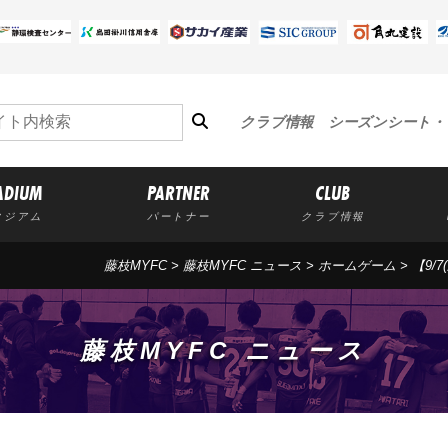
クラブ情報
シーズンシート・
ADIUM
PARTNER
CLUB
タジアム
パートナー
クラブ情報
藤枝MYFC
>
藤枝MYFC ニュース
>
ホームゲーム
> 【9
藤枝MYFC ニュース