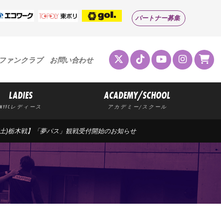
パートナー募集
ファンクラブ
お問い合わせ
LADIES
ACADEMY/SCHOOL
MYFCレディース
アカデミー/スクール
/7(土)栃木戦】「夢パス」観戦受付開始のお知らせ