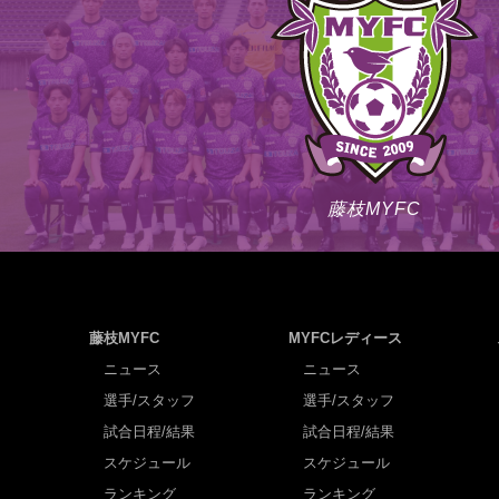
藤枝MYFC
藤枝MYFC
MYFCレディース
ニュース
ニュース
選手/スタッフ
選手/スタッフ
試合日程/結果
試合日程/結果
スケジュール
スケジュール
ランキング
ランキング