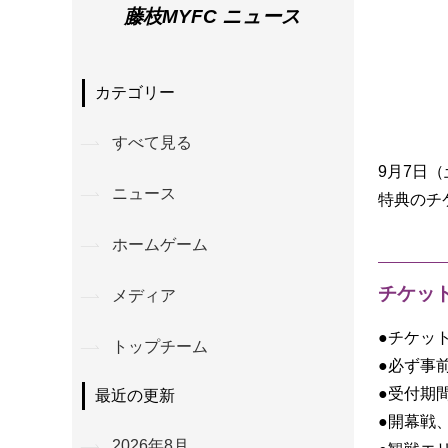
藤枝MYFC ニュース
カテゴリー
すべて見る
9月7日
ニュース
特典のチ
ホームゲーム
チケッ
メディア
●チケッ
トップチーム
●必ず事
●受付期
最近の更新
●開幕戦
2026年8月