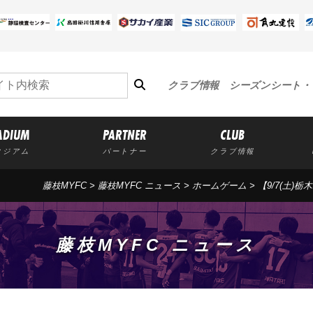
クラブ情報
シーズンシート・
ADIUM
PARTNER
CLUB
タジアム
パートナー
クラブ情報
藤枝MYFC
>
藤枝MYFC ニュース
>
ホームゲーム
> 【9/7(土
藤枝MYFC ニュース