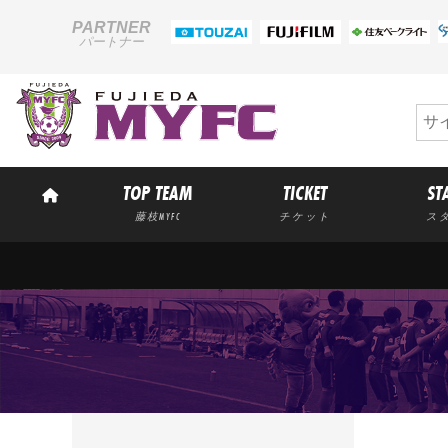
PARTNER
パートナー
TOP TEAM
TICKET
ST
藤枝MYFC
チケット
ス