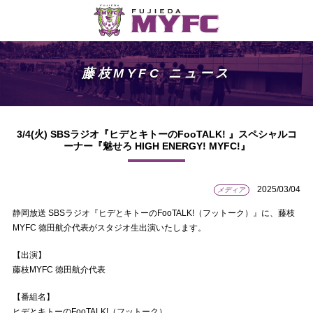
藤枝MYFC ニュース
3/4(火) SBSラジオ『ヒデとキトーのFooTALK! 』スペシャルコ
ーナー『魅せろ HIGH ENERGY! MYFC!』
2025/03/04
メディア
静岡放送 SBSラジオ『ヒデとキトーのFooTALK!（フットーク）』に、藤枝
MYFC 徳田航介代表がスタジオ生出演いたします。
【出演】
藤枝MYFC 徳田航介代表
【番組名】
ヒデとキトーのFooTALK!（フットーク）