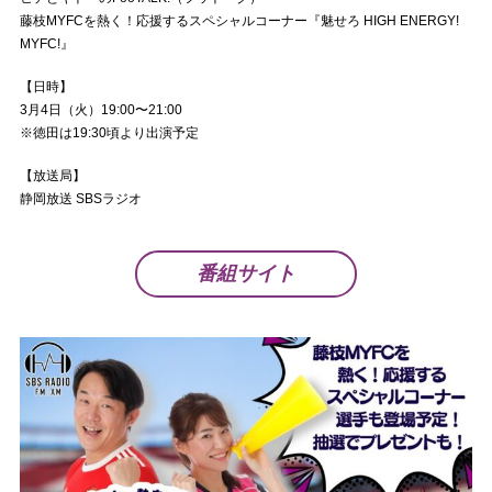
藤枝MYFCを熱く！応援するスペシャルコーナー『魅せろ HIGH ENERGY!
MYFC!』
【日時】
3月4日（火）19:00〜21:00
※徳田は19:30頃より出演予定
【放送局】
静岡放送 SBSラジオ
番組サイト