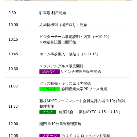
9:30
駐車場 利用開始
10:00
入場待機列（場所取り）開始
ビジターチーム事前説明・内覧（〜10:40）
10:15
※横断幕設置は開門後
10:45
ホーム事前搬入・幕貼り（〜11:15）
スタジアムグルメ販売開始
10:30
総合受付
サイン会整理券販売開始
グッズ販売・キッズエリア開始
11:00
イベント
静岡産業大学PRブース出展
藤枝MYFCシーズンシート会員先行入場 ※10分前列
11:30
整理実施
ピッチ
前座試合 （
藤枝
MYFC U-15
・
U-18 ）
12:00
開門 ※10分前列整理実施
12:05
ステージ
ヨリドコロ ロックバンド演奏