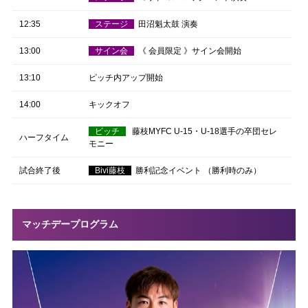
12:35
ステージ
田沼魁太鼓 演奏
13:00
サイン会
《 会員限定 》サイン会開始
13:10
ピッチ内アップ開始
14:00
キックオフ
ピッチ
藤枝
MYFC U-15
・
U-18選手の卒団セレ
ハーフタイム
モニー
試合終了後
Bivi藤枝
勝利記念イベント （勝利時のみ）
マッチデープログラム