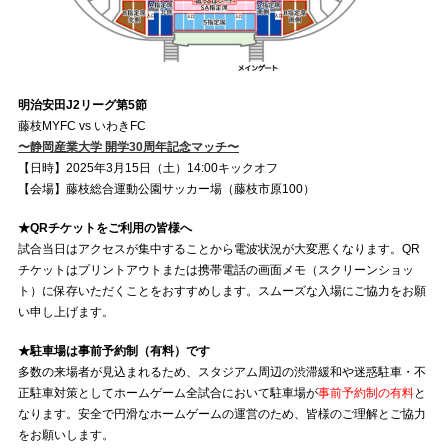
明治安田J2リーグ第5節
藤枝MYFC vs いわきFC
〜静岡産業大学 開学30周年記念マッチ〜
【日時】2025年3月15日（土）14:00キックオフ
【会場】藤枝総合運動公園サッカー場（藤枝市原100）
★QRチケットをご利用の皆様へ
試合当日はアクセスが集中することから電波状況が大変悪くなります。QR
チケットはプリントアウトまたは携帯電話の画面メモ（スクリーンショッ
ト）に保存いただくことをおすすめします。スムーズな入場にご協力をお願
い申し上げます。
★駐車場は事前予約制（有料）です
多数の来場者が見込まれるため、スタジアム周辺の渋滞緩和や迷惑駐車・不
正駐車対策としてホームゲーム全試合において駐車場が
事前予約制の有料
と
なります。安全で円滑なホームゲームの運営のため、皆様のご理解とご協力
をお願いします。