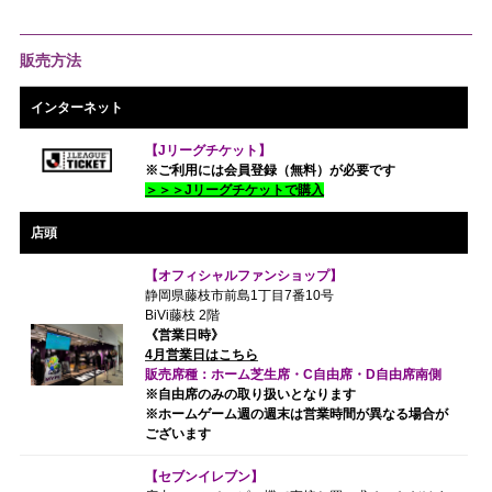
販売方法
インターネット
【Jリーグチケット】
※ご利用には会員登録（無料）が必要です
＞＞＞Jリーグチケットで購入
店頭
【オフィシャルファンショップ】
静岡県藤枝市前島1丁目7番10号
BiVi藤枝 2階
《営業日時》
4月営業日はこちら
販売席種：ホーム芝生席・C自由席・D自由席南側
※自由席のみの取り扱いとなります
※ホームゲーム週の週末は営業時間が異なる場合が
ございます
【セブンイレブン】