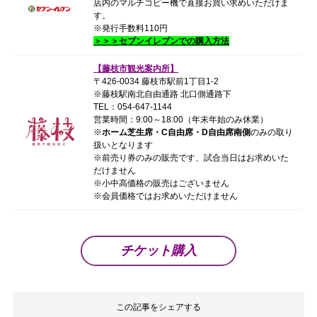
店内のマルチコピー機で直接お買い求めいただけま
す。
※発行手数料110円
＞＞＞セブンイレブンでの購入方法
【藤枝市観光案内所】
〒426-0034 藤枝市駅前1丁目1-2
※藤枝駅南北自由通路 北口側通路下
TEL：054-647-1144
営業時間：9:00～18:00（年末年始のみ休業）
※
ホーム芝生席・C自由席・D自由席南側
のみの取り
扱いとなります
※前売り券のみの販売です、試合当日はお求めいた
だけません
※小中高価格の販売はございません
※会員価格ではお求めいただけません
チケット購入
この記事をシェアする