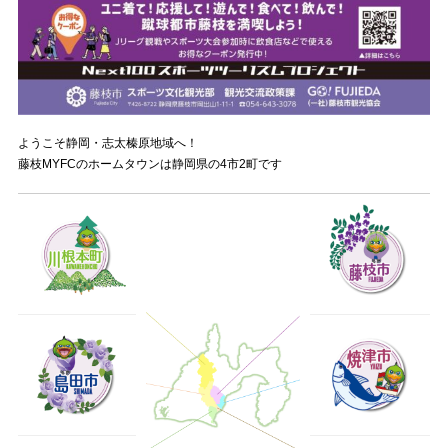
ようこそ静岡・志太榛原地域へ！
藤枝MYFCのホームタウンは静岡県の4市2町です