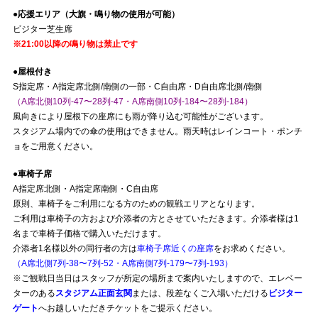
●応援エリア（大旗・鳴り物の使用が可能）
ビジター芝生席
※21:00以降の鳴り物は禁止です
●屋根付き
S指定席・A指定席北側/南側の一部・C自由席・D自由席北側/南側
（A席北側10列-47〜28列-47・A席南側10列-184〜28列-184）
風向きにより屋根下の座席にも雨が降り込む可能性がございます。
スタジアム場内での傘の使用はできません。雨天時はレインコート・ポンチ
ョをご用意ください。
●車椅子席
A指定席北側・A指定席南側・C自由席
原則、車椅子をご利用になる方のための観戦エリアとなります。
ご利用は車椅子の方および介添者の方とさせていただきます。介添者様は1
名まで車椅子価格で購入いただけます。
介添者1名様以外の同行者の方は
車椅子席近くの座席
をお求めください。
（A席北側7列-38〜7列-52・A席南側7列-179〜7列-193）
※ご観戦日当日はスタッフが所定の場所まで案内いたしますので、エレベー
ターのある
スタジアム正面玄関
または、段差なくご入場いただける
ビジター
ゲート
へお越しいただきチケットをご提示ください。