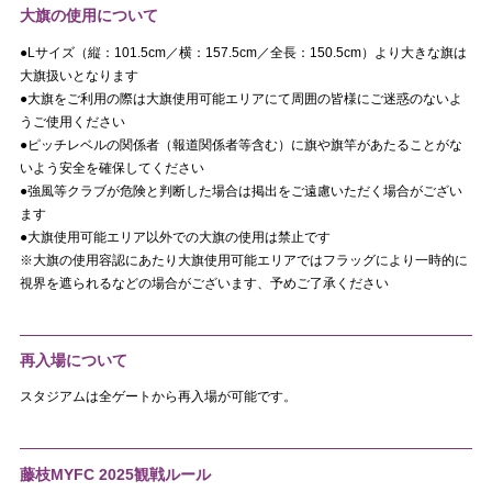
大旗の使用について
●Lサイズ（縦：101.5cm／横：157.5cm／全長：150.5cm）より大きな旗は
大旗扱いとなります
●大旗をご利用の際は大旗使用可能エリアにて周囲の皆様にご迷惑のないよ
うご使用ください
●ピッチレベルの関係者（報道関係者等含む）に旗や旗竿があたることがな
いよう安全を確保してください
●強風等クラブが危険と判断した場合は掲出をご遠慮いただく場合がござい
ます
●大旗使用可能エリア以外での大旗の使用は禁止です
※大旗の使用容認にあたり大旗使用可能エリアではフラッグにより一時的に
視界を遮られるなどの場合がございます、予めご了承ください
再入場について
スタジアムは全ゲートから再入場が可能です。
藤枝MYFC 2025観戦ルール