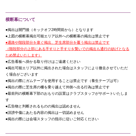
横断幕について
●掲出は開門後（キックオフ2時間前から）となります
●上図の横断幕掲出可能エリア以外への横断幕の掲出は禁止です
●通路や階段部分を塞ぐ掲出、芝生席部分を覆う掲出は禁止です
（階段部分の上部にある手すりと手すりを繋いでの掲出も通行の妨げとなる
ため禁止いたします）
●広告看板へ掛かる取り付けはご遠慮ください
●掲出可能エリア以外に掲出された場合はスタッフにより撤去させていただ
く場合がございます
●掲出の際にガムテープを使用することは禁止です（養生テープは可）
●掲出の際に芝生席の柵を乗り越えて外側へ出る行為は禁止です
●最前列の横断幕下部のおもりの設置はクラブスタッフがサポートいたしま
す
●広告物と判断されるものの掲出は認めません
●誹謗中傷にあたる内容の掲出は一切認めません
●掲出の際には会場スタッフの指示に従いご対応ください