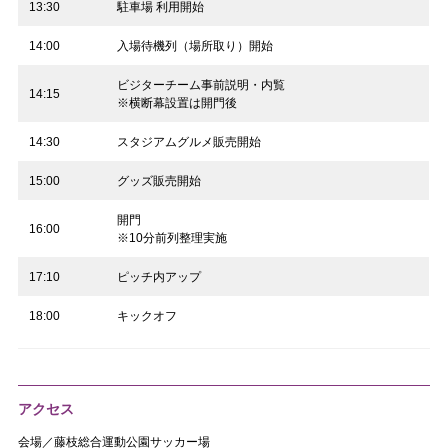
13:30
駐車場 利用開始
14:00
入場待機列（場所取り）開始
ビジターチーム事前説明・内覧
14:15
※横断幕設置は開門後
14:30
スタジアムグルメ販売開始
15:00
グッズ販売開始
開門
16:00
※10分前列整理実施
17:10
ピッチ内アップ
18:00
キックオフ
アクセス
会場／藤枝総合運動公園サッカー場