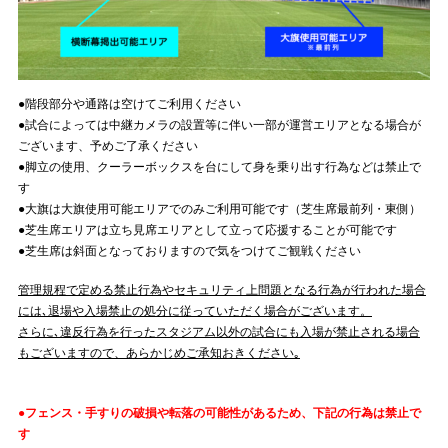
●階段部分や通路は空けてご利用ください
●試合によっては中継カメラの設置等に伴い一部が運営エリアとなる場合が
ございます、予めご了承ください
●脚立の使用、クーラーボックスを台にして身を乗り出す行為などは禁止で
す
●大旗は大旗使用可能エリアでのみご利用可能です（芝生席最前列・東側）
●芝生席エリアは立ち見席エリアとして立って応援することが可能です
●芝生席は斜面となっておりますので気をつけてご観戦ください
管理規程で定める禁止行為やセキュリティ上問題となる行為が行われた場合
には､退場や入場禁止の処分に従っていただく場合がございます。
さらに､違反行為を行ったスタジアム以外の試合にも入場が禁止される場合
もございますので、あらかじめご承知おきください｡
●フェンス・手すりの破損や転落の可能性があるため、下記の行為は禁止で
す