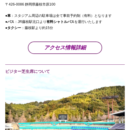
〒426-0086 静岡県藤枝市原100
●車
：スタジアム周辺の駐車場は全て事前予約制（有料）となります
●バス
：JR藤枝駅北口より
有料シャトルバス
を運行いたします
●タクシー
：藤枝駅より約15分
アクセス情報詳細
ビジター芝生席について