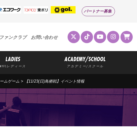
パートナー募集
ファンクラブ
お問い合わせ
LADIES
ACADEMY/SCHOOL
MYFCレディース
アカデミー/スクール
ームゲーム
> 【11/23(日)鳥栖戦】イベント情報