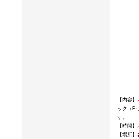
【内容】
ック（P
す。
【時間】
【場所】