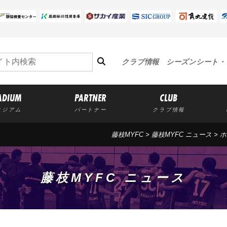
クラブ情報
シーズンシート・
ADIUM
PARTNER
CLUB
タジアム
パートナー
クラブ情報
藤枝MYFC
>
藤枝MYFC ニュース
>
ホ
藤枝MYFC ニュース