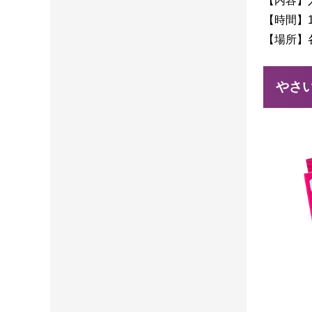
【内容】
【時間】1
【場所】
やさ