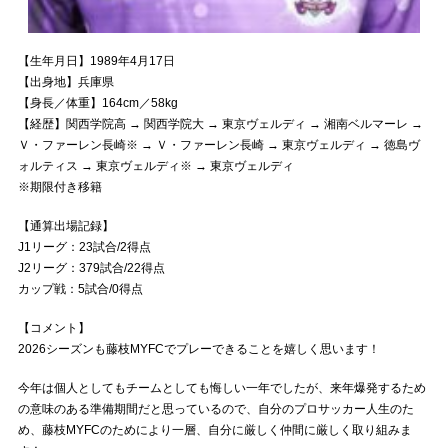
【生年月日】1989年4月17日
【出身地】兵庫県
【身長／体重】164cm／58kg
【経歴】関⻄学院⾼ → 関⻄学院⼤ → 東京ヴェルディ → 湘南ベルマーレ →
Ｖ・ファーレン⻑崎※ → Ｖ・ファーレン⻑崎 → 東京ヴェルディ → 徳島ヴ
ォルティス → 東京ヴェルディ※ → 東京ヴェルディ
※期限付き移籍
【通算出場記録】
J1リーグ：23試合/2得点
J2リーグ：379試合/22得点
カップ戦：5試合/0得点
【コメント】
2026シーズンも藤枝MYFCでプレーできることを嬉しく思います！
今年は個人としてもチームとしても悔しい一年でしたが、来年爆発するため
の意味のある準備期間だと思っているので、自分のプロサッカー人生のた
め、藤枝MYFCのためにより一層、自分に厳しく仲間に厳しく取り組みま