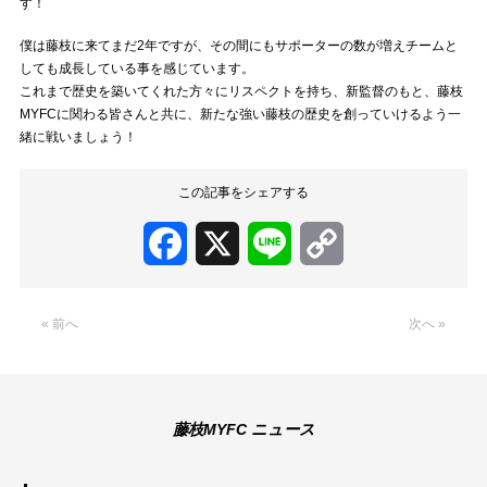
す！
僕は藤枝に来てまだ2年ですが、その間にもサポーターの数が増えチームと
しても成長している事を感じています。
これまで歴史を築いてくれた方々にリスペクトを持ち、新監督のもと、藤枝
MYFCに関わる皆さんと共に、新たな強い藤枝の歴史を創っていけるよう一
緒に戦いましょう！
この記事をシェアする
Facebook
X
Line
Copy
Link
« 前へ
次へ »
藤枝MYFC ニュース