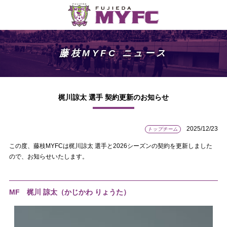
藤枝MYFC ニュース
梶川諒太 選手 契約更新のお知らせ
2025/12/23
トップチーム
この度、藤枝MYFCは梶川諒太 選手と2026シーズンの契約を更新しました
ので、お知らせいたします。
MF 梶川 諒太（かじかわ りょうた）