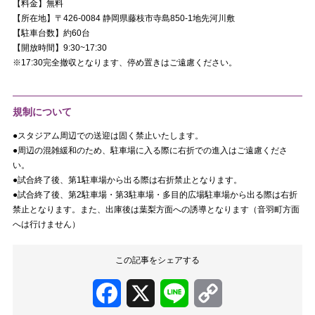
【料金】無料
【所在地】〒426-0084 静岡県藤枝市寺島850-1地先河川敷
【駐車台数】約60台
【開放時間】9:30~17:30
※17:30完全撤収となります、停め置きはご遠慮ください。
規制について
●スタジアム周辺での送迎は固く禁止いたします。
●周辺の混雑緩和のため、駐車場に入る際に右折での進入はご遠慮くださ
い。
●試合終了後、第1駐車場から出る際は右折禁止となります。
●試合終了後、第2駐車場・第3駐車場・多目的広場駐車場から出る際は右折
禁止となります。また、出庫後は葉梨方面への誘導となります（音羽町方面
へは行けません）
この記事をシェアする
Facebook
X
Line
Copy