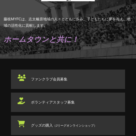
藤枝MYFCは、志太榛原地域の人々とともに歩み、子どもたちに夢を与え、地
域の活性化に貢献します。
ホームタウンと共に！
ファンクラブ
会員募集
ボランティアスタッフ
募集
グッズの購入
（Jリーグオンラインショップ）