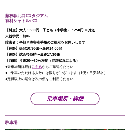
藤枝駅北口⇄スタジアム
有料シャトルバス
【料金】大人：500円、子ども（小学生）：250円 ※片道
未就学児：無料
障害者：半額※障害者手帳のご提示をお願いします
【往路】始発10:30発〜最終14:00発
【復路】試合後随時〜最終17:30発
【時間】片道20〜30分程度（混雑状況による）
●乗車場所詳細は
こちら
からご確認ください
●ご乗車いただける人数には限りがございます（1便：目安45名）
●定員以上の場合は次の便をご利用ください
乗車場所・詳細
駐車場