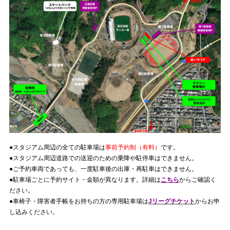
●スタジアム周辺の全ての駐車場は
事前予約制（有料）
です。
●スタジアム周辺道路での送迎のための乗降や駐停車はできません。
●ご予約車両であっても、一度駐車後の出庫・再駐車はできません。
●駐車場ごとに予約サイト・金額が異なります。詳細は
こちら
からご確認く
ださい。
●車椅子・障害者手帳をお持ちの方の専用駐車場は
Jリーグチケット
からお申
し込みください。