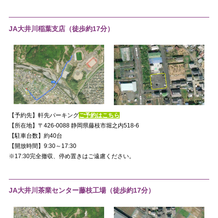
JA大井川稲葉支店（徒歩約17分）
【予約先】軒先パーキング
ご予約はこちら
【所在地】〒426-0088 静岡県藤枝市堀之内518-6
【駐車台数】約40台
【開放時間】9:30～17:30
※17:30完全撤収、停め置きはご遠慮ください。
JA大井川茶業センター藤枝工場（徒歩約17分）