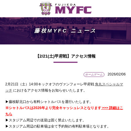
藤枝MYFC ニュース
【2/21(土)甲府戦】アクセス情報
2026/02/06
ホームゲーム
2月21日（土）14:00キックオフのヴァンフォーレ甲府戦
角丸スペシャルマ
ッチ
におけるアクセス情報をお知らせいたします。
▶︎藤枝駅北口から有料シャトルバスを運行いたします。
※シャトルバスは2026年より完全キャッシュレスとなります
>>> 詳細はこ
ちら
▶︎スタジアム周辺での送迎は固く禁止いたします。
▶︎スタジアム周辺の駐車場は全て予約制の有料駐車場となります。