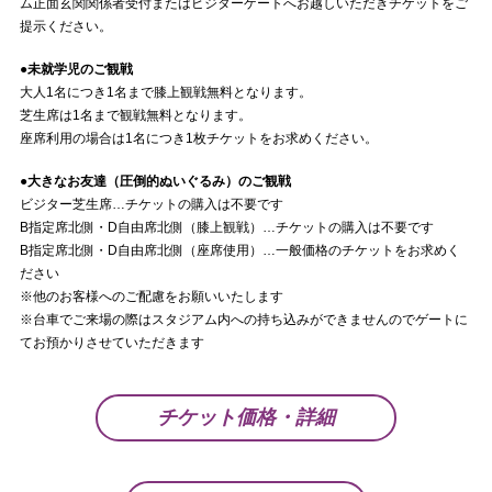
ム正面玄関関係者受付またはビジターゲートへお越しいただきチケットをご
提示ください。
●未就学児のご観戦
大人1名につき1名まで膝上観戦無料となります。
芝生席は1名まで観戦無料となります。
座席利用の場合は1名につき1枚チケットをお求めください。
●大きなお友達（圧倒的ぬいぐるみ）のご観戦
ビジター芝生席…チケットの購入は不要です
B指定席北側・D自由席北側（膝上観戦）…チケットの購入は不要です
B指定席北側・D自由席北側（座席使用）…一般価格のチケットをお求めく
ださい
※他のお客様へのご配慮をお願いいたします
※台車でご来場の際はスタジアム内への持ち込みができませんのでゲートに
てお預かりさせていただきます
チケット価格・詳細