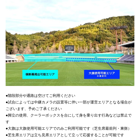
●階段部分や通路は空けてご利用ください
●試合によっては中継カメラの設置等に伴い一部が運営エリアとなる場合が
ございます、予めご了承ください
●脚立の使用、クーラーボックスを台にして身を乗り出す行為などは禁止で
す
●大旗は大旗使用可能エリアでのみご利用可能です（芝生席最前列・東側）
●芝生席エリアは立ち見席エリアとして立って応援することが可能です