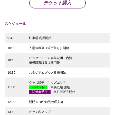
チケット購入
スケジュール
9:30
駐車場 利用開始
10:00
入場待機列（場所取り）開始
ビジターチーム事前説明・内覧
10:15
※横断幕設置は開門後
10:30
スタジアムグルメ販売開始
グッズ販売・キッズエリア
11:00
イベント
中央広場 開始
関係者受付
当日券販売開始
12:00
開門※10分前列整理実施
13:10
ピッチ内アップ