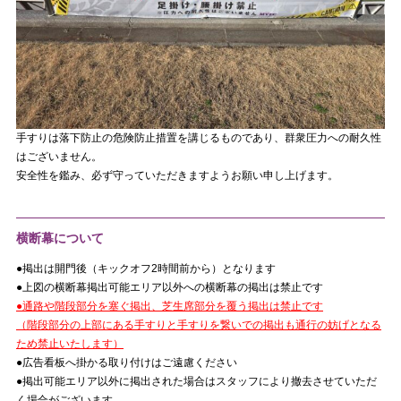
手すりは落下防止の危険防止措置を講じるものであり、群衆圧力への耐久性
はございません。
安全性を鑑み、必ず守っていただきますようお願い申し上げます。
横断幕について
●掲出は開門後（キックオフ2時間前から）となります
●上図の横断幕掲出可能エリア以外への横断幕の掲出は禁止です
●通路や階段部分を塞ぐ掲出、芝生席部分を覆う掲出は禁止です
（階段部分の上部にある手すりと手すりを繋いでの掲出も通行の妨げとなる
ため禁止いたします）
●広告看板へ掛かる取り付けはご遠慮ください
●掲出可能エリア以外に掲出された場合はスタッフにより撤去させていただ
く場合がございます