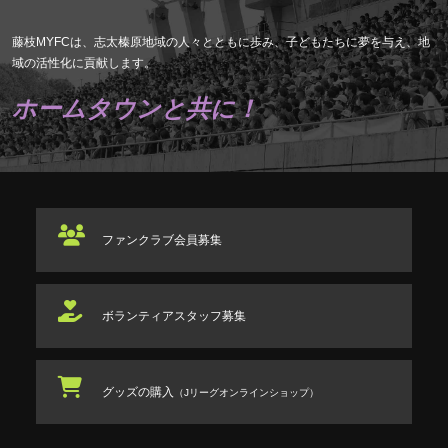
藤枝MYFCは、志太榛原地域の人々とともに歩み、子どもたちに夢を与え、地
域の活性化に貢献します。
ホームタウンと共に！
ファンクラブ
会員募集
ボランティアスタッフ
募集
グッズの購入
（Jリーグオンラインショップ）