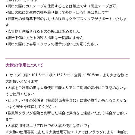
●掲出の際にガムテープを使用することは禁止です（養生テープは可）
●掲出の際に芝生席の柵を乗り越えて外側へ出る行為は禁止です
●最前列の横断幕下部のおもりの設置はクラブスタッフがサポートいたしま
す
●広告物と判断されるものの掲出は認めません
●誹謗中傷にあたる内容の掲出は一切認めません
●掲出の際には会場スタッフの指示に従いご対応ください
大旗の使用について
●Lサイズ（縦：101.5cm／横：157.5cm／全長：150.5cm）より大きな旗は
大旗扱いとなります
●大旗をご利用の際は大旗使用可能エリアにて周囲の皆様にご迷惑のないよ
うご使用ください
●ピッチレベルの関係者（報道関係者等含む）に旗や旗竿があたることがな
いよう安全を確保してください
●強風等クラブが危険と判断した場合は掲出をご遠慮いただく場合がござい
ます
●大旗使用可能エリア以外での大旗の使用は禁止です
※大旗の使用容認にあたり大旗使用可能エリアではフラッグにより一時的に