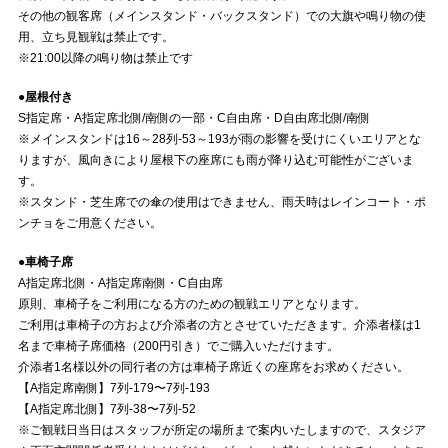
その他の観客席（メインスタンド・バックスタンド）での大旗や鳴り物の使
用、立ち見観戦は禁止です。
※21:00以降の鳴り物は禁止です
●屋根付き
S指定席・A指定席北側/南側の一部・C自由席・D自由席北側/南側
※メインスタンドは16～28列-53～193が雨の影響を受けにくいエリアとな
りますが、風向きにより屋根下の座席にも雨が降り込む可能性がございま
す。
※スタンド・芝生席での傘の使用はできません、雨天時はレインコート・ポ
ンチョをご用意ください。
●車椅子席
A指定席北側・A指定席南側・C自由席
原則、車椅子をご利用になる方のための観戦エリアとなります。
ご利用は車椅子の方および介添者の方とさせていただきます。介添者様は1
名まで車椅子席価格（200円引き）でご購入いただけます。
介添者1名様以外の同行者の方は車椅子席近くの座席をお求めください。
【A指定席南側】7列-179〜7列-193
【A指定席北側】7列-38〜7列-52
※ご観戦日当日はスタッフが所定の場所まで案内いたしますので、スタジア