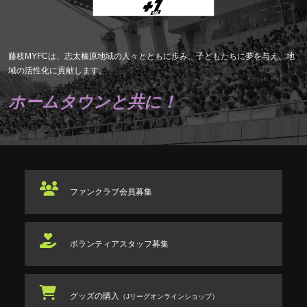
藤枝MYFCは、志太榛原地域の人々とともに歩み、子どもたちに夢を与え、地
域の活性化に貢献します。
ホームタウンと共に！
ファンクラブ
会員募集
ボランティアスタッフ
募集
グッズの購入
（Jリーグオンラインショップ）