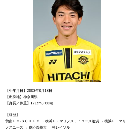
【生年月日】2003年8月18日
【出身地】神奈川県
【身長／体重】171cm／68kg
【経歴】
鵠南ＦＣ-ＳＣＨ ＦＣ → 横浜Ｆ・マリノスＪｒユース追浜 → 横浜Ｆ・マリ
ノスユース → 慶応義塾大 → 柏レイソル