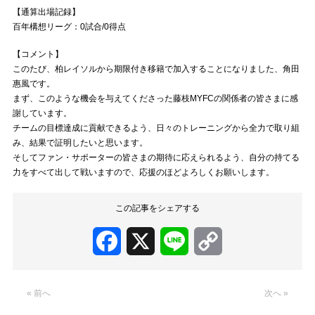
【通算出場記録】
百年構想リーグ：0試合/0得点
【コメント】
このたび、柏レイソルから期限付き移籍で加入することになりました、角田
惠風です。
まず、このような機会を与えてくださった藤枝MYFCの関係者の皆さまに感
謝しています。
チームの目標達成に貢献できるよう、日々のトレーニングから全力で取り組
み、結果で証明したいと思います。
そしてファン・サポーターの皆さまの期待に応えられるよう、自分の持てる
力をすべて出して戦いますので、応援のほどよろしくお願いします。
この記事をシェアする
Facebook
X
Line
Copy
Link
« 前へ
次へ »